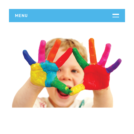
MENU
START
DZIAŁALNOŚĆ
Biura Rachunkowe
Doradztwo
Drukarnie
Handel
Hurtownie
Kredyty, Leasing
Oferty Pracy
Ubezpieczenia
Ekologia
BUDOWLANKA