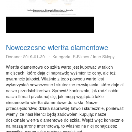
E-BIZNES
Biżuteria
Dla Dzieci
Meble
Wyposażenie Wnętrz
Nowoczesne wiertła diamentowe
Wyposażenie Łazienki
Dodane: 2019-01-30
::
Kategoria: E-Biznes / Inne Sklepy
Odzież
Wiertła diamentowe do szkła warto jest kupować w takich
Sport
miejscach, które dają ci naprawdę wyśmienite ceny, ale też
Elektronika, RTV, AGD
gwarancję jakości. Właśnie z tego powodu warto jest
wykorzystać nowoczesne i skuteczne rozwiązania, które daje ci
Art. Dla Zwierząt
nasze przedsiębiorstwo. Sprawdź koniecznie, jak radzi sobie
Ogród, Rośliny
nasza firma i przekonaj się, jak mogą wyglądać takie
niesamowite wiertła diamentowe do szkła. Nasze
Chemia
przedsiębiorstwo działa naprawdę łatwo i skutecznie, ponieważ
Art. Spożywcze
wiemy, że nasi klienci będą zadowoleni kupując nasze
doskonałe wiertła diamentowe do szkła. Wejdź więc koniecznie
Materiały Eksploatacyjne
na naszą stronę internetową, to właśnie na niej odnajdziesz
Inne Sklepy
wszystko, czego tylko możesz oczekiwać.