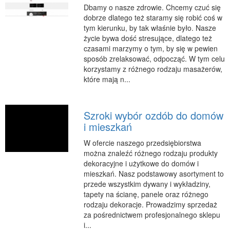
Dbamy o nasze zdrowie. Chcemy czuć się
Podróże
dobrze dlatego też staramy się robić coś w
Wypoczynek
tym kierunku, by tak właśnie było. Nasze
życie bywa dość stresujące, dlatego też
PIĘKNO
czasami marzymy o tym, by się w pewien
sposób zrelaksować, odpocząć. W tym celu
Dietetyka, Odchudzanie
korzystamy z różnego rodzaju masażerów,
Kosmetyki
które mają n...
Leczenie
Salony Kosmetyczne
Szroki wybór ozdób do domów
Sprzęt Medyczny
i mieszkań
APLIKACJE
W ofercie naszego przedsiębiorstwa
można znaleźć różnego rodzaju produkty
Oprogramowanie
dekoracyjne i użytkowe do domów i
KONTAKT
mieszkań. Nasz podstawowy asortyment to
przede wszystkim dywany i wykładziny,
tapety na ścianę, panele oraz różnego
rodzaju dekoracje. Prowadzimy sprzedaż
za pośrednictwem profesjonalnego sklepu
i...