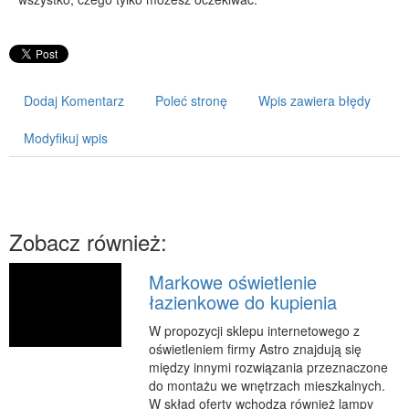
PRZYRZĄDY
Maszyny
Narzędzia
Dodaj Komentarz
Poleć stronę
Wpis zawiera błędy
Przemysł Metalowy
Modyfikuj wpis
PRZEWÓZ
Transport
Części Samochodowe
Wynajem
Zobacz również:
Usługi Motoryzacyjne
Markowe oświetlenie
Salony, Komisy
łazienkowe do kupienia
POPULARYZACJA
W propozycji sklepu internetowego z
Agencje Reklamowe
oświetleniem firmy Astro znajdują się
między innymi rozwiązania przeznaczone
Materiały Reklamowe
do montażu we wnętrzach mieszkalnych.
Inne Agencje
W skład oferty wchodzą również lampy