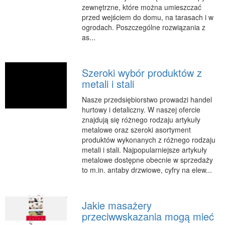
zewnętrzne, które można umieszczać
RUCH
przed wejściem do domu, na tarasach i w
ogrodach. Poszczególne rozwiązania z
Imprezy Integracyjne
as...
Hobby
Zajęcia Sportowe i Rekreacyjne
Szeroki wybór produktów z
SPECJALIZACJA
metali i stali
Informatyczne
Nasze przedsiębiorstwo prowadzi handel
Restauracje, Catering
hurtowy i detaliczny. W naszej ofercie
znajdują się różnego rodzaju artykuły
Fotografia
metalowe oraz szeroki asortyment
Adwokaci, Porady Prawne
produktów wykonanych z różnego rodzaju
metali i stali. Najpopularniejsze artykuły
Sprzątanie, Porządkowanie
metalowe dostępne obecnie w sprzedaży
Serwis
to m.in. antaby drzwiowe, cyfry na elew...
Inne Usługi
WAKACJE
Jakie masażery
przeciwwskazania mogą mieć
Hotele i Noclegi