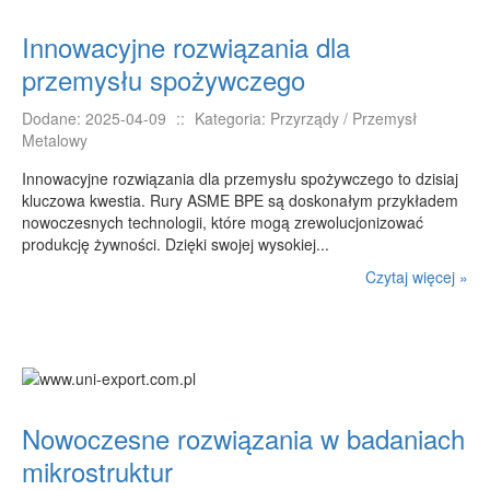
Podróże
Innowacyjne rozwiązania dla
Wypoczynek
przemysłu spożywczego
PIĘKNO
Dodane: 2025-04-09
::
Kategoria: Przyrządy / Przemysł
Dietetyka, Odchudzanie
Metalowy
Kosmetyki
Innowacyjne rozwiązania dla przemysłu spożywczego to dzisiaj
Leczenie
kluczowa kwestia. Rury ASME BPE są doskonałym przykładem
nowoczesnych technologii, które mogą zrewolucjonizować
Salony Kosmetyczne
produkcję żywności. Dzięki swojej wysokiej...
Sprzęt Medyczny
Czytaj więcej »
APLIKACJE
Oprogramowanie
KONTAKT
Nowoczesne rozwiązania w badaniach
mikrostruktur