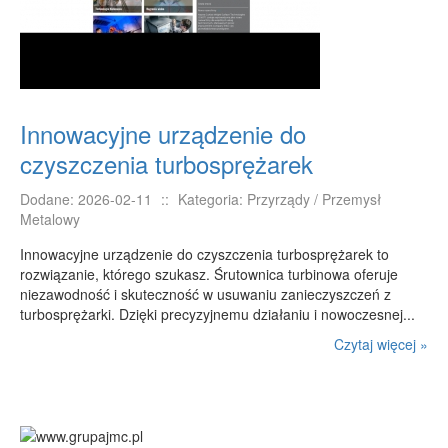
RUCH
Imprezy Integracyjne
Hobby
Zajęcia Sportowe i Rekreacyjne
Innowacyjne urządzenie do
SPECJALIZACJA
czyszczenia turbosprężarek
Informatyczne
Dodane: 2026-02-11
::
Kategoria: Przyrządy / Przemysł
Restauracje, Catering
Metalowy
Fotografia
Innowacyjne urządzenie do czyszczenia turbosprężarek to
rozwiązanie, którego szukasz. Śrutownica turbinowa oferuje
Adwokaci, Porady Prawne
niezawodność i skuteczność w usuwaniu zanieczyszczeń z
Sprzątanie, Porządkowanie
turbosprężarki. Dzięki precyzyjnemu działaniu i nowoczesnej...
Serwis
Czytaj więcej »
Inne Usługi
WAKACJE
Hotele i Noclegi