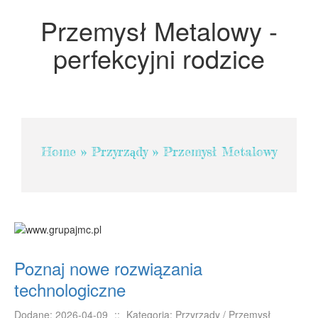
Projektowanie
Przemysł Metalowy -
Remonty, Elektryk, Hydraulik
perfekcyjni rodzice
Materiały Budowlane
POKOJE
Drzwi i Okna
Klimatyzacja i Wentylacja
Home
»
Przyrządy
»
Przemysł Metalowy
Nieruchomości, Działki
Domy, Mieszkania
SZKOLENIA
Placówki Edukacyjne
Kursy Językowe
Poznaj nowe rozwiązania
Kursy i Szkolenia
technologiczne
Tłumaczenia
Książki, Czasopisma
Dodane: 2026-04-09
::
Kategoria: Przyrządy / Przemysł