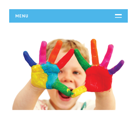
MENU
START
DZIAŁALNOŚĆ
Biura Rachunkowe
Doradztwo
Drukarnie
Handel
Hurtownie
Kredyty, Leasing
Oferty Pracy
Ubezpieczenia
Ekologia
BUDOWLANKA