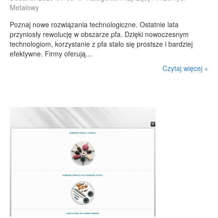
Metalowy
E-BIZNES
Poznaj nowe rozwiązania technologiczne. Ostatnie lata
Biżuteria
przyniosły rewolucję w obszarze pfa. Dzięki nowoczesnym
Dla Dzieci
technologiom, korzystanie z pfa stało się prostsze i bardziej
efektywne. Firmy oferują...
Meble
Czytaj więcej »
Wyposażenie Wnętrz
Wyposażenie Łazienki
Odzież
Sport
Elektronika, RTV, AGD
Art. Dla Zwierząt
Ogród, Rośliny
Chemia
Art. Spożywcze
Materiały Eksploatacyjne
Inne Sklepy