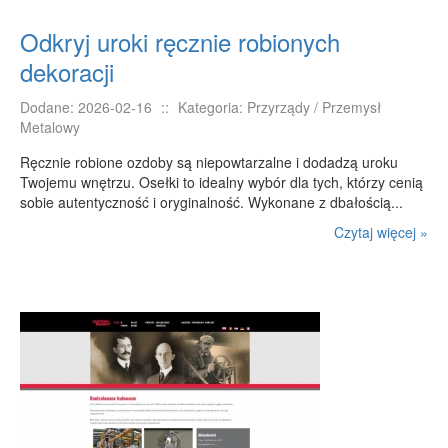
PRZYRZĄDY
Odkryj uroki ręcznie robionych
Maszyny
dekoracji
Narzędzia
Dodane: 2026-02-16
::
Kategoria: Przyrządy / Przemysł
Przemysł Metalowy
Metalowy
PRZEWÓZ
Ręcznie robione ozdoby są niepowtarzalne i dodadzą uroku
Twojemu wnętrzu. Osełki to idealny wybór dla tych, którzy cenią
Transport
sobie autentyczność i oryginalność. Wykonane z dbałością...
Części Samochodowe
Czytaj więcej »
Wynajem
Usługi Motoryzacyjne
Salony, Komisy
POPULARYZACJA
Agencje Reklamowe
Materiały Reklamowe
Inne Agencje