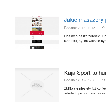
Jakie masażery
Dodane: 2018-06-15
::
Ka
Dbamy o nasze zdrowie. Chc
kierunku, by tak właśnie by
Kaja Sport to hu
Dodane: 2017-09-08
::
Ka
Zbliża się niestety już koni
szkołach prowadzone są ocz