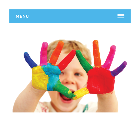
MENU
START
DZIAŁALNOŚĆ
Biura Rachunkowe
Doradztwo
Drukarnie
Handel
Hurtownie
Kredyty, Leasing
Oferty Pracy
Ubezpieczenia
Ekologia
BUDOWLANKA