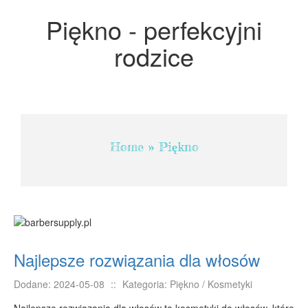
Projektowanie
Piękno - perfekcyjni
Remonty, Elektryk, Hydraulik
rodzice
Materiały Budowlane
POKOJE
Drzwi i Okna
Klimatyzacja i Wentylacja
Home
»
Piękno
Nieruchomości, Działki
Domy, Mieszkania
SZKOLENIA
Placówki Edukacyjne
Kursy Językowe
Najlepsze rozwiązania dla włosów
Kursy i Szkolenia
Tłumaczenia
Dodane: 2024-05-08
::
Kategoria: Piękno / Kosmetyki
Książki, Czasopisma