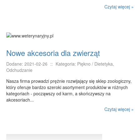
Czytaj więcej »
RUCH
Imprezy Integracyjne
Hobby
Zajęcia Sportowe i Rekreacyjne
SPECJALIZACJA
Nowe akcesoria dla zwierząt
Informatyczne
Dodane: 2021-02-26
::
Kategoria: Piękno / Dietetyka,
Restauracje, Catering
Odchudzanie
Fotografia
Nasza firma prowadzi prężnie rozwijający się sklep zoologiczny,
Adwokaci, Porady Prawne
który oferuje bardzo szeroki asortyment produktów w różnych
kategoriach - począwszy od karm, a skończywszy na
Sprzątanie, Porządkowanie
akcesoriach...
Serwis
Czytaj więcej »
Inne Usługi
WAKACJE
Hotele i Noclegi