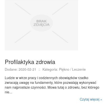
Podróże
Wypoczynek
PIĘKNO
Dietetyka, Odchudzanie
Kosmetyki
Leczenie
Salony Kosmetyczne
Sprzęt Medyczny
Profilaktyka zdrowia
APLIKACJE
Dodane: 2020-02-21
::
Kategoria: Piękno / Leczenie
Oprogramowanie
Ludzie w wirze pracy i codziennych obowiązków rzadko
KONTAKT
zwracają uwagę na fundamenty, które pozwalają wykonywać
nam najprostsze czynności. Mowa tutaj o zdrowiu, bez którego
nie...
Czytaj więcej »