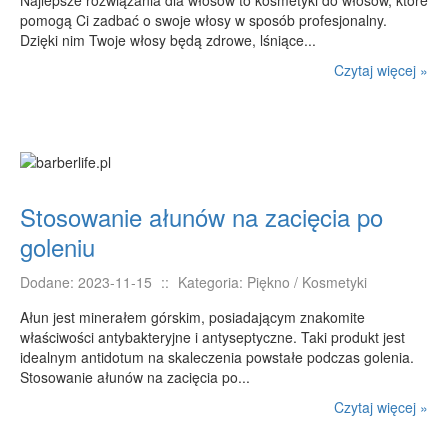
Najlepsze rozwiązania dla włosów to kosmetyki do włosów, które
E-BIZNES
pomogą Ci zadbać o swoje włosy w sposób profesjonalny.
Dzięki nim Twoje włosy będą zdrowe, lśniące...
Biżuteria
Czytaj więcej »
Dla Dzieci
Meble
Wyposażenie Wnętrz
Wyposażenie Łazienki
Odzież
Stosowanie ałunów na zacięcia po
Sport
goleniu
Elektronika, RTV, AGD
Dodane: 2023-11-15
::
Kategoria: Piękno / Kosmetyki
Art. Dla Zwierząt
Ałun jest minerałem górskim, posiadającym znakomite
Ogród, Rośliny
właściwości antybakteryjne i antyseptyczne. Taki produkt jest
Chemia
idealnym antidotum na skaleczenia powstałe podczas golenia.
Stosowanie ałunów na zacięcia po...
Art. Spożywcze
Czytaj więcej »
Materiały Eksploatacyjne
Inne Sklepy