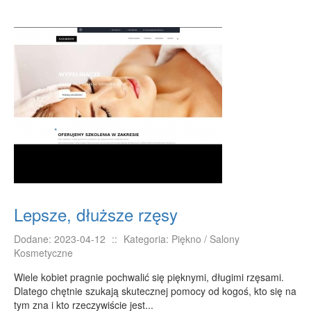
PRZYRZĄDY
Maszyny
Narzędzia
Przemysł Metalowy
PRZEWÓZ
Transport
Części Samochodowe
Wynajem
Usługi Motoryzacyjne
Lepsze, dłuższe rzęsy
Salony, Komisy
POPULARYZACJA
Dodane: 2023-04-12
::
Kategoria: Piękno / Salony
Kosmetyczne
Agencje Reklamowe
Wiele kobiet pragnie pochwalić się pięknymi, długimi rzęsami.
Materiały Reklamowe
Dlatego chętnie szukają skutecznej pomocy od kogoś, kto się na
Inne Agencje
tym zna i kto rzeczywiście jest...