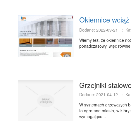
Okiennice wciąż
Dodane: 2022-09-21
::
Ka
Wiemy też, że okiennice noż
ponadczasowy, więc równie 
Grzejniki stalo
Dodane: 2021-04-12
::
Ka
W systemach grzewczych ba
to ogromne miasto, w który
wymagające...