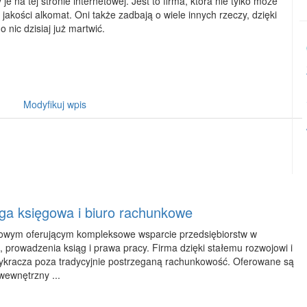
e na tej stronie internetowej. Jest to firma, która nie tylko może
jakości alkomat. Oni także zadbają o wiele innych rzeczy, dzięki
 nic dzisiaj już martwić.
Modyfikuj wpis
a księgowa i biuro rachunkowe
kowym oferującym kompleksowe wsparcie przedsiębiorstw w
, prowadzenia ksiąg i prawa pracy. Firma dzięki stałemu rozwojowi i
wykracza poza tradycyjnie postrzeganą rachunkowość. Oferowane są
wewnętrzny ...