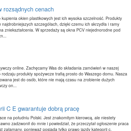
w rozsądnych cenach
 kupienia okien plastikowych jest ich wysoka szczelność. Produkty
najdrobniejszych szczegółach, dzięki czemu ich skrzydła i ramy
 na zniekształcenia. W sprzedaży są okna PCV niejednorodne pod
n...
ożywczy online. Zachęcamy Was do składania zamówień w naszej
go rodzaju produkty spożywcze trafią prosto do Waszego domu. Nasza
owana jest do osób, które nie mają czasu na zrobienie dużych
czy on...
ii C E gwarantuje dobrą pracę
ce na południu Polski. Jest znakomitym kierowcą, ale niestety
awno zadzwonił do mnie i powiedział, że przeczytał ogłoszenie praca
st załamany, ponieważ posiada tylko prawo jazdy kategorii c.