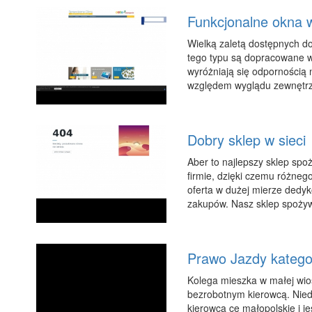
Funkcjonalne okna 
Wielką zaletą dostępnych do
tego typu są dopracowane w 
wyróżniają się odpornością
względem wyglądu zewnętrz
Dobry sklep w sieci
Aber to najlepszy sklep sp
firmie, dzięki czemu różne
oferta w dużej mierze dedyk
zakupów. Nasz sklep spożyw
Prawo Jazdy kategor
Kolega mieszka w małej wios
bezrobotnym kierowcą. Nied
kierowca ce małopolskie i je