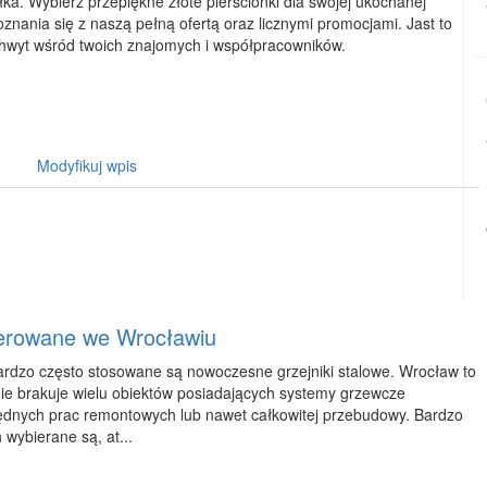
ka. Wybierz przepiękne złote pierścionki dla swojej ukochanej
nania się z naszą pełną ofertą oraz licznymi promocjami. Jast to
achwyt wśród twoich znajomych i współpracowników.
Modyfikuj wpis
oferowane we Wrocławiu
dzo często stosowane są nowoczesne grzejniki stalowe. Wrocław to
ie brakuje wielu obiektów posiadających systemy grzewcze
dnych prac remontowych lub nawet całkowitej przebudowy. Bardzo
wybierane są, at...