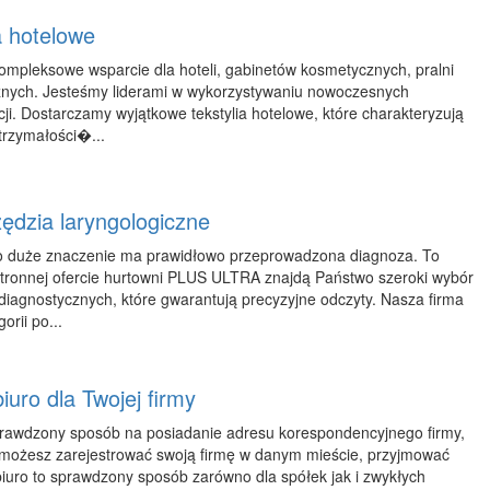
a hotelowe
ompleksowe wsparcie dla hoteli, gabinetów kosmetycznych, pralni
cznych. Jesteśmy liderami w wykorzystywaniu nowoczesnych
ji. Dostarczamy wyjątkowe tekstylia hotelowe, które charakteryzują
trzymałości�...
zędzia laryngologiczne
zo duże znaczenie ma prawidłowo przeprowadzona diagnoza. To
tronnej ofercie hurtowni PLUS ULTRA znajdą Państwo szeroki wybór
 diagnostycznych, które gwarantują precyzyjne odczyty. Nasza firma
orii po...
iuro dla Twojej firmy
sprawdzony sposób na posiadanie adresu korespondencyjnego firmy,
możesz zarejestrować swoją firmę w danym mieście, przyjmować
iuro to sprawdzony sposób zarówno dla spółek jak i zwykłych