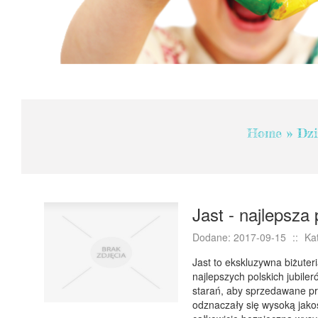
Home
»
Dzi
Jast - najlepsza 
Dodane: 2017-09-15
::
Ka
Jast to ekskluzywna biżuter
najlepszych polskich jubile
starań, aby sprzedawane prz
odznaczały się wysoką jakoś