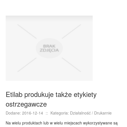
Podróże
Wypoczynek
PIĘKNO
Dietetyka, Odchudzanie
Kosmetyki
Leczenie
Salony Kosmetyczne
Sprzęt Medyczny
APLIKACJE
Oprogramowanie
Etilab produkuje także etykiety
KONTAKT
ostrzegawcze
Dodane: 2016-12-14
::
Kategoria: Działalność / Drukarnie
Na wielu produktach lub w wielu miejscach wykorzystywane są