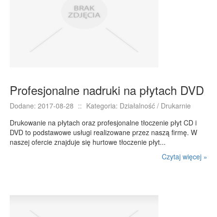
PRZYRZĄDY
Maszyny
Narzędzia
Przemysł Metalowy
PRZEWÓZ
Profesjonalne nadruki na płytach DVD
Transport
Dodane: 2017-08-28
::
Kategoria: Działalność / Drukarnie
Części Samochodowe
Wynajem
Drukowanie na płytach oraz profesjonalne tłoczenie płyt CD i
DVD to podstawowe usługi realizowane przez naszą firmę. W
Usługi Motoryzacyjne
naszej ofercie znajduje się hurtowe tłoczenie płyt...
Salony, Komisy
Czytaj więcej »
POPULARYZACJA
Agencje Reklamowe
Materiały Reklamowe
Inne Agencje