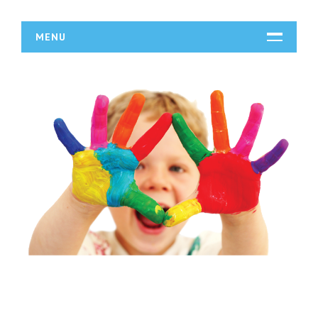
MENU
START
DZIAŁALNOŚĆ
Biura Rachunkowe
Doradztwo
Drukarnie
Handel
Hurtownie
Kredyty, Leasing
Oferty Pracy
Ubezpieczenia
Ekologia
BUDOWLANKA