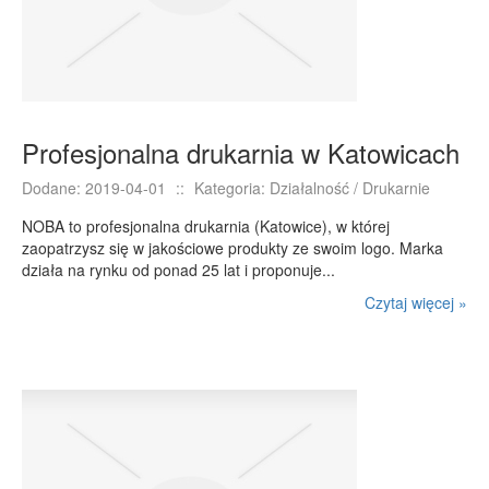
E-BIZNES
Biżuteria
Dla Dzieci
Meble
Profesjonalna drukarnia w Katowicach
Wyposażenie Wnętrz
Dodane: 2019-04-01
::
Kategoria: Działalność / Drukarnie
Wyposażenie Łazienki
Odzież
NOBA to profesjonalna drukarnia (Katowice), w której
zaopatrzysz się w jakościowe produkty ze swoim logo. Marka
Sport
działa na rynku od ponad 25 lat i proponuje...
Elektronika, RTV, AGD
Czytaj więcej »
Art. Dla Zwierząt
Ogród, Rośliny
Chemia
Art. Spożywcze
Materiały Eksploatacyjne
Inne Sklepy