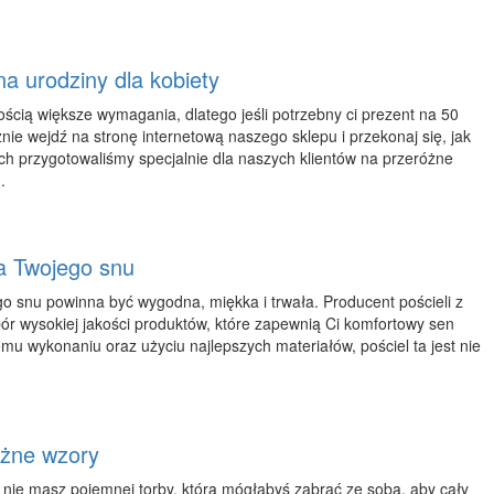
a urodziny dla kobiety
ścią większe wymagania, dlatego jeśli potrzebny ci prezent na 50
znie wejdź na stronę internetową naszego sklepu i przekonaj się, jak
ch przygotowaliśmy specjalnie dla naszych klientów na przeróżne
.
la Twojego snu
go snu powinna być wygodna, miękka i trwała. Producent pościeli z
bór wysokiej jakości produktów, które zapewnią Ci komfortowy sen
emu wykonaniu oraz użyciu najlepszych materiałów, pościel ta jest nie
óżne wzory
ąż nie masz pojemnej torby, którą mógłabyś zabrać ze sobą, aby cały