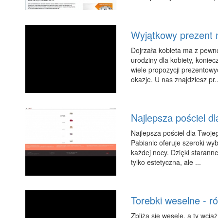
Wyjątkowy prezent n
Dojrzała kobieta ma z pewno
urodziny dla kobiety, koniec
wiele propozycji prezentowy
okazje. U nas znajdziesz pr..
Najlepsza pościel d
Najlepsza pościel dla Twoje
Pabianic oferuje szeroki wy
każdej nocy. Dzięki starann
tylko estetyczna, ale ...
Torebki weselne - r
Zbliża się wesele, a ty wci