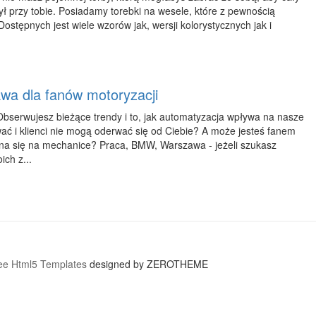
ł przy tobie. Posiadamy torebki na wesele, które z pewnością
ostępnych jest wiele wzorów jak, wersji kolorystycznych jak i
a dla fanów motoryzacji
bserwujesz bieżące trendy i to, jak automatyzacja wpływa na nasze
ać i klienci nie mogą oderwać się od Ciebie? A może jesteś fanem
ry zna się na mechanice? Praca, BMW, Warszawa - jeżeli szukasz
ch z...
ee Html5 Templates
designed by ZEROTHEME