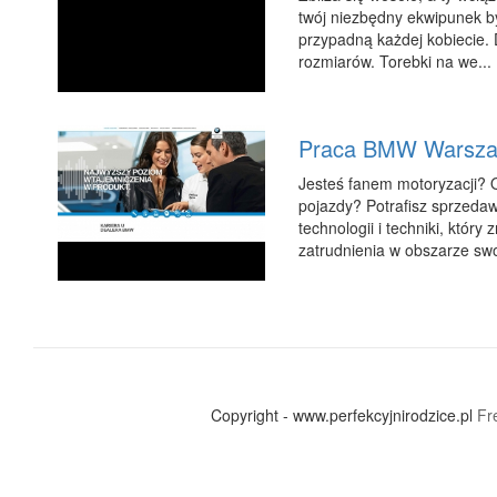
twój niezbędny ekwipunek by
przypadną każdej kobiecie. D
rozmiarów. Torebki na we...
Praca BMW Warszaw
Jesteś fanem motoryzacji? O
pojazdy? Potrafisz sprzedaw
technologii i techniki, któ
zatrudnienia w obszarze swoi
Copyright - www.perfekcyjnirodzice.pl
Fr