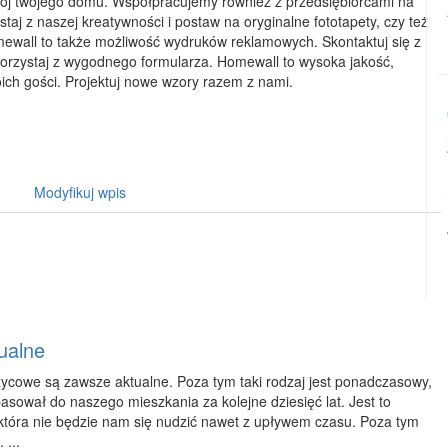
ój twojego domu. Współpracujemy również z przedsiębiorcami na
staj z naszej kreatywności i postaw na oryginalne fototapety, czy też
ewall to także możliwość wydruków reklamowych. Skontaktuj się z
orzystaj z wygodnego formularza. Homewall to wysoka jakość,
oich gości. Projektuj nowe wzory razem z nami.
Modyfikuj wpis
ualne
ycowe są zawsze aktualne. Poza tym taki rodzaj jest ponadczasowy,
asował do naszego mieszkania za kolejne dziesięć lat. Jest to
tóra nie będzie nam się nudzić nawet z upływem czasu. Poza tym
 ...