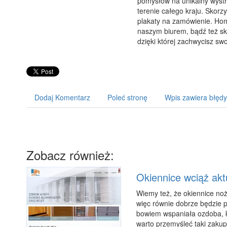
pomysłów na unikalny wystr
terenie całego kraju. Skorzy
plakaty na zamówienie. Hom
naszym biurem, bądź też sk
dzięki której zachwycisz sw
Dodaj Komentarz
Poleć stronę
Wpis zawiera błędy
Zobacz również:
Okiennice wciąż akt
Wiemy też, że okiennice noż
więc równie dobrze będzie p
bowiem wspaniała ozdoba, k
warto przemyśleć taki zakup.