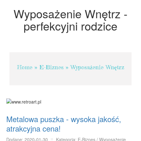
Projektowanie
Wyposażenie Wnętrz -
Remonty, Elektryk, Hydraulik
perfekcyjni rodzice
Materiały Budowlane
POKOJE
Drzwi i Okna
Klimatyzacja i Wentylacja
Home
»
E-Biznes
»
Wyposażenie Wnętrz
Nieruchomości, Działki
Domy, Mieszkania
SZKOLENIA
Placówki Edukacyjne
Kursy Językowe
Metalowa puszka - wysoka jakość,
Kursy i Szkolenia
atrakcyjna cena!
Tłumaczenia
Książki, Czasopisma
Dodane: 2020-01-30
::
Kategoria: E-Biznes / Wyposażenie