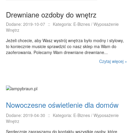
PRZYRZĄDY
Drewniane ozdoby do wnętrz
Maszyny
Dodane: 2019-10-07
::
Kategoria: E-Biznes / Wyposażenie
Narzędzia
Wnętrz
Przemysł Metalowy
Jeżeli chcecie, aby Wasz wystrój wnętrza było modny i stylowy,
PRZEWÓZ
to koniecznie musicie sprawdzić co nasz sklep ma Wam do
zaoferowania. Polecamy Wam drewniane drewniane...
Transport
Czytaj więcej »
Części Samochodowe
Wynajem
Usługi Motoryzacyjne
Salony, Komisy
POPULARYZACJA
Nowoczesne oświetlenie dla domów
Agencje Reklamowe
Dodane: 2019-04-30
::
Kategoria: E-Biznes / Wyposażenie
Materiały Reklamowe
Wnętrz
Inne Agencje
Serdecznie zapraszamy do kontaktu wszystkie osoby, które