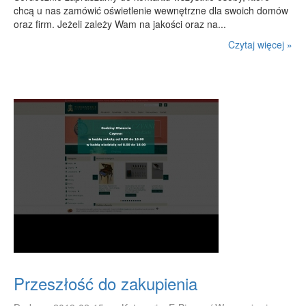
chcą u nas zamówić oświetlenie wewnętrzne dla swoich domów
RUCH
oraz firm. Jeżeli zależy Wam na jakości oraz na...
Imprezy Integracyjne
Czytaj więcej »
Hobby
Zajęcia Sportowe i Rekreacyjne
SPECJALIZACJA
Informatyczne
Restauracje, Catering
Fotografia
Adwokaci, Porady Prawne
Sprzątanie, Porządkowanie
Serwis
Inne Usługi
WAKACJE
Przeszłość do zakupienia
Hotele i Noclegi