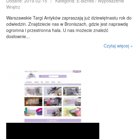
Dodane: 2019-02-15
::
Kategoria: E-Biznes / Wyposażenie
Podróże
Wnętrz
Wypoczynek
Warszawskie Targi Antyków zapraszają już dziewiętnastu rok do
odwiedzin. Znajdziecie nas w Broniszach, gdzie jest naprawdę
PIĘKNO
ogromna i przestronna hala. U nas możecie znaleźć
Dietetyka, Odchudzanie
dosłownie...
Kosmetyki
Czytaj więcej »
Leczenie
Salony Kosmetyczne
Sprzęt Medyczny
APLIKACJE
Oprogramowanie
KONTAKT