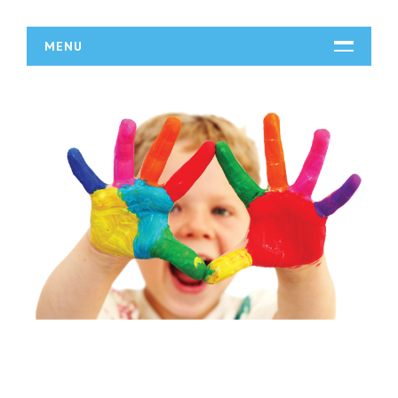
MENU
START
DZIAŁALNOŚĆ
Biura Rachunkowe
Doradztwo
Drukarnie
Handel
Hurtownie
Kredyty, Leasing
Oferty Pracy
Ubezpieczenia
Ekologia
BUDOWLANKA