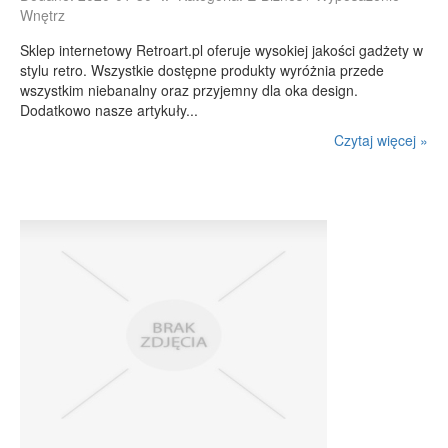
Wnętrz
E-BIZNES
Sklep internetowy Retroart.pl oferuje wysokiej jakości gadżety w
Biżuteria
stylu retro. Wszystkie dostępne produkty wyróżnia przede
Dla Dzieci
wszystkim niebanalny oraz przyjemny dla oka design.
Dodatkowo nasze artykuły...
Meble
Czytaj więcej »
Wyposażenie Wnętrz
Wyposażenie Łazienki
Odzież
Sport
Elektronika, RTV, AGD
Art. Dla Zwierząt
Ogród, Rośliny
Chemia
Art. Spożywcze
Materiały Eksploatacyjne
Inne Sklepy