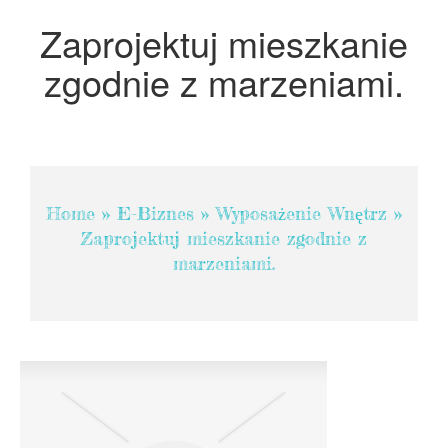
Projektowanie
Zaprojektuj mieszkanie
Remonty, Elektryk, Hydraulik
zgodnie z marzeniami.
Materiały Budowlane
POKOJE
Drzwi i Okna
Klimatyzacja i Wentylacja
Home
»
E-Biznes
»
Wyposażenie Wnętrz
»
Nieruchomości, Działki
Zaprojektuj mieszkanie zgodnie z
Domy, Mieszkania
marzeniami.
SZKOLENIA
Placówki Edukacyjne
Kursy Językowe
Kursy i Szkolenia
Tłumaczenia
Książki, Czasopisma