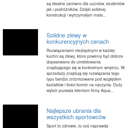
są idealne zarówno dla uczniów, studentów
Podróże
jak i podróżników. Dzięki solidnej
Wypoczynek
konstrukcji i wytrzymałym mate...
PIĘKNO
Dietetyka, Odchudzanie
Solidne zlewy w
konkurencyjnych cenach
Kosmetyki
Leczenie
Rozwiązaniami niezbędnymi w każdej
kuchni są zlewy, które powinny być dobrze
Salony Kosmetyczne
dopasowane do umeblowania
Sprzęt Medyczny
znajdującego się w konkretnym wnętrzu. W
sprzedaży znajdują się rozwiązania tego
APLIKACJE
typu bardzo zróżnicowane pod względem
kształtów i ilości komór na naczynia. Duży
Oprogramowanie
wybór pozwala klientom firmy Aqua...
KONTAKT
Najlepsze ubrania dla
wszystkich sportowców
Sport to zdrowie, to coś naprawdę