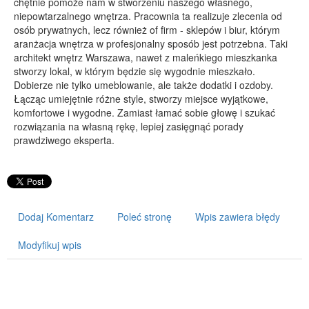
chętnie pomoże nam w stworzeniu naszego własnego,
niepowtarzalnego wnętrza. Pracownia ta realizuje zlecenia od
PRZYRZĄDY
osób prywatnych, lecz również of firm - sklepów i biur, którym
Maszyny
aranżacja wnętrza w profesjonalny sposób jest potrzebna. Taki
architekt wnętrz Warszawa, nawet z maleńkiego mieszkanka
Narzędzia
stworzy lokal, w którym będzie się wygodnie mieszkało.
Przemysł Metalowy
Dobierze nie tylko umeblowanie, ale także dodatki i ozdoby.
Łącząc umiejętnie różne style, stworzy miejsce wyjątkowe,
PRZEWÓZ
komfortowe i wygodne. Zamiast łamać sobie głowę i szukać
rozwiązania na własną rękę, lepiej zasięgnąć porady
Transport
prawdziwego eksperta.
Części Samochodowe
Wynajem
Usługi Motoryzacyjne
Salony, Komisy
Dodaj Komentarz
Poleć stronę
Wpis zawiera błędy
POPULARYZACJA
Modyfikuj wpis
Agencje Reklamowe
Materiały Reklamowe
Inne Agencje