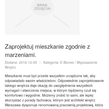
E-BIZNES
Biżuteria
Dla Dzieci
Meble
Wyposażenie Wnętrz
Wyposażenie Łazienki
Zaprojektuj mieszkanie zgodnie z
Odzież
marzeniami.
Sport
Dodane: 2016-12-05
::
Kategoria: E-Biznes / Wyposażenie
Elektronika, RTV, AGD
Wnętrz
Art. Dla Zwierząt
Mieszkanie musi być przede wszystkim urządzone tak, aby
Ogród, Rośliny
odpowiadało swoim właścicielom. Odpowiednie zaprojektowanie
takiego wnętrza daje okazję do uwzględnienia wszystkich
Chemia
wymagań i stworzenia miejsca, w którym będziemy czuli się
Art. Spożywcze
komfortowo i wygodnie. Możemy zrobić to sami, ale lepiej
skorzystać z porady fachowca, którym jest architekt wnętrz.
Materiały Eksploatacyjne
Warszawa dysponuje renomowaną pracownią projektową, która
Inne Sklepy