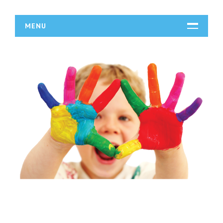
MENU
START
DZIAŁALNOŚĆ
Biura Rachunkowe
Doradztwo
Drukarnie
Handel
Hurtownie
Kredyty, Leasing
Oferty Pracy
Ubezpieczenia
Ekologia
BUDOWLANKA