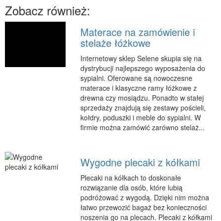
Zobacz również:
RUCH
Imprezy Integracyjne
Materace na zamówienie i
stelaże łóżkowe
Hobby
Internetowy sklep Selene skupia się na
Zajęcia Sportowe i Rekreacyjne
dystrybucji najlepszego wyposażenia do
SPECJALIZACJA
sypialni. Oferowane są nowoczesne
materace i klasyczne ramy łóżkowe z
Informatyczne
drewna czy mosiądzu. Ponadto w stałej
Restauracje, Catering
sprzedaży znajdują się zestawy pościeli,
kołdry, poduszki i meble do sypialni. W
Fotografia
firmie można zamówić zarówno stelaż...
Adwokaci, Porady Prawne
Sprzątanie, Porządkowanie
Wygodne plecaki z kółkami
Serwis
Plecaki na kółkach to doskonałe
Inne Usługi
rozwiązanie dla osób, które lubią
podróżować z wygodą. Dzięki nim można
WAKACJE
łatwo przewozić bagaż bez konieczności
Hotele i Noclegi
noszenia go na plecach. Plecaki z kółkami