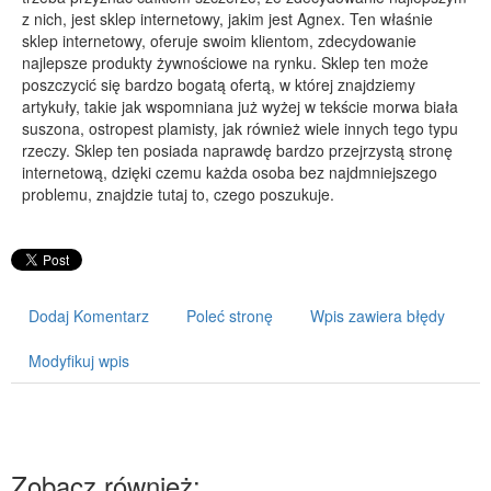
z nich, jest sklep internetowy, jakim jest Agnex. Ten właśnie
PRZYRZĄDY
sklep internetowy, oferuje swoim klientom, zdecydowanie
najlepsze produkty żywnościowe na rynku. Sklep ten może
Maszyny
poszczycić się bardzo bogatą ofertą, w której znajdziemy
Narzędzia
artykuły, takie jak wspomniana już wyżej w tekście morwa biała
suszona, ostropest plamisty, jak również wiele innych tego typu
Przemysł Metalowy
rzeczy. Sklep ten posiada naprawdę bardzo przejrzystą stronę
PRZEWÓZ
internetową, dzięki czemu każda osoba bez najdmniejszego
problemu, znajdzie tutaj to, czego poszukuje.
Transport
Części Samochodowe
Wynajem
Usługi Motoryzacyjne
Dodaj Komentarz
Poleć stronę
Wpis zawiera błędy
Salony, Komisy
Modyfikuj wpis
POPULARYZACJA
Agencje Reklamowe
Materiały Reklamowe
Zobacz również:
Inne Agencje