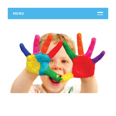
MENU
START
DZIAŁALNOŚĆ
Biura Rachunkowe
Doradztwo
Drukarnie
Handel
Hurtownie
Kredyty, Leasing
Oferty Pracy
Ubezpieczenia
Ekologia
BUDOWLANKA