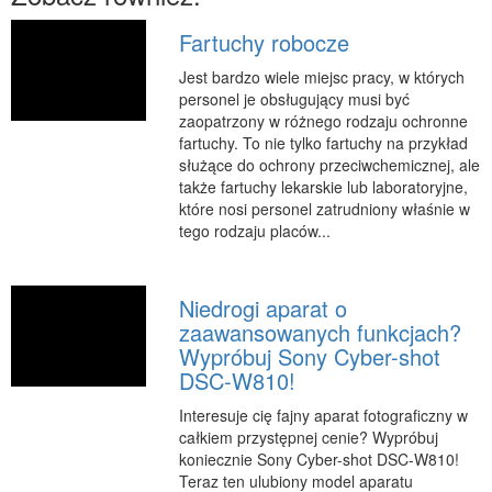
RUCH
Fartuchy robocze
Imprezy Integracyjne
Jest bardzo wiele miejsc pracy, w których
Hobby
personel je obsługujący musi być
zaopatrzony w różnego rodzaju ochronne
Zajęcia Sportowe i Rekreacyjne
fartuchy. To nie tylko fartuchy na przykład
służące do ochrony przeciwchemicznej, ale
SPECJALIZACJA
także fartuchy lekarskie lub laboratoryjne,
Informatyczne
które nosi personel zatrudniony właśnie w
tego rodzaju placów...
Restauracje, Catering
Fotografia
Niedrogi aparat o
Adwokaci, Porady Prawne
zaawansowanych funkcjach?
Sprzątanie, Porządkowanie
Wypróbuj Sony Cyber-shot
Serwis
DSC-W810!
Inne Usługi
Interesuje cię fajny aparat fotograficzny w
całkiem przystępnej cenie? Wypróbuj
WAKACJE
koniecznie Sony Cyber-shot DSC-W810!
Hotele i Noclegi
Teraz ten ulubiony model aparatu