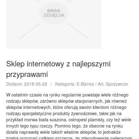
E-BIZNES
Biżuteria
Dla Dzieci
Meble
Wyposażenie Wnętrz
Wyposażenie Łazienki
Sklep internetowy z najlepszymi
Odzież
przyprawami
Sport
Elektronika, RTV, AGD
Dodane: 2018-05-29
::
Kategoria: E-Biznes / Art. Spożywcze
Art. Dla Zwierząt
W ostatnim czasie na rynku regularnie powstaje wiele różnego
Ogród, Rośliny
rodzaju sklepów, zarówno sklepów stacjonarnych, jak również
sklepów internetowych, które oferują swoim klientom różnego
Chemia
rodzaju specjalistyczne produkty żywnościowe, takie jak na
Art. Spożywcze
przykład morwa biała suszona, ostropest plamisty, czy też wiele
innych tego typu rzeczy. Pomimo tego, że obecnie na rynku
Materiały Eksploatacyjne
działa naprawdę wiele takich właśnie sklepów, to jednakże
Inne Sklepy
trzeba przyznać całkiem szczerze, że zdecydowanie najlepszym