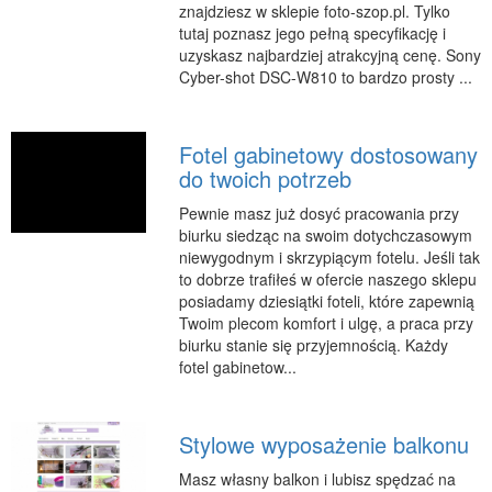
znajdziesz w sklepie foto-szop.pl. Tylko
Podróże
tutaj poznasz jego pełną specyfikację i
Wypoczynek
uzyskasz najbardziej atrakcyjną cenę. Sony
Cyber-shot DSC-W810 to bardzo prosty ...
PIĘKNO
Dietetyka, Odchudzanie
Fotel gabinetowy dostosowany
Kosmetyki
do twoich potrzeb
Leczenie
Pewnie masz już dosyć pracowania przy
Salony Kosmetyczne
biurku siedząc na swoim dotychczasowym
niewygodnym i skrzypiącym fotelu. Jeśli tak
Sprzęt Medyczny
to dobrze trafiłeś w ofercie naszego sklepu
APLIKACJE
posiadamy dziesiątki foteli, które zapewnią
Twoim plecom komfort i ulgę, a praca przy
Oprogramowanie
biurku stanie się przyjemnością. Każdy
fotel gabinetow...
KONTAKT
Stylowe wyposażenie balkonu
Masz własny balkon i lubisz spędzać na