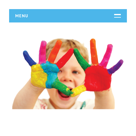
MENU
START
DZIAŁALNOŚĆ
Biura Rachunkowe
Doradztwo
Drukarnie
Handel
Hurtownie
Kredyty, Leasing
Oferty Pracy
Ubezpieczenia
Ekologia
BUDOWLANKA