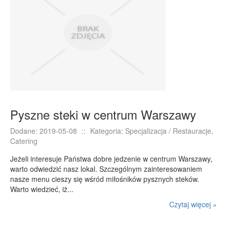
PRZYRZĄDY
Maszyny
Narzędzia
Przemysł Metalowy
PRZEWÓZ
Transport
Pyszne steki w centrum Warszawy
Części Samochodowe
Wynajem
Dodane: 2019-05-08
::
Kategoria: Specjalizacja / Restauracje,
Catering
Usługi Motoryzacyjne
Salony, Komisy
Jeżeli interesuje Państwa dobre jedzenie w centrum Warszawy,
warto odwiedzić nasz lokal. Szczególnym zainteresowaniem
POPULARYZACJA
nasze menu cieszy się wśród miłośników pysznych steków.
Warto wiedzieć, iż...
Agencje Reklamowe
Czytaj więcej »
Materiały Reklamowe
Inne Agencje