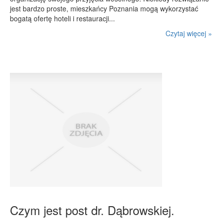
Podróże
jest bardzo proste, mieszkańcy Poznania mogą wykorzystać
bogatą ofertę hoteli i restauracji...
Wypoczynek
Czytaj więcej »
PIĘKNO
Dietetyka, Odchudzanie
Kosmetyki
Leczenie
Salony Kosmetyczne
Sprzęt Medyczny
APLIKACJE
Oprogramowanie
KONTAKT
Czym jest post dr. Dąbrowskiej.