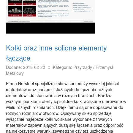
E-BIZNES
Biżuteria
Dla Dzieci
Meble
Wyposażenie Wnętrz
Kołki oraz inne solidne elementy
Wyposażenie Łazienki
łączące
Odzież
Dodane: 2018-02-20
::
Kategoria: Przyrządy / Przemysł
Sport
Metalowy
Elektronika, RTV, AGD
Firma Norsteel specjalizuje się w sprzedaży wysokiej jakości
Art. Dla Zwierząt
materiałów oraz narzędzi służących do łączenia różnych
elementów i do stosowania w różnych branżach. Bardzo
Ogród, Rośliny
ważnymi punktami oferty są solidne kołki wciskane oferowane w
Chemia
wielu różnych rozmiarach. Dzięki temu są one dopasowane do
różnych rozmiarów otworów. Opisywany sklep sprzedaje
Art. Spożywcze
wyłącznie najlepsze kołki wciskane wykonane z trwałych
Materiały Eksploatacyjne
materiałów zapewniających dużą siłę łączenia oraz odporność
na niekorzystne warunki zewnętrzne czy też uszkodzenia
Inne Sklepy