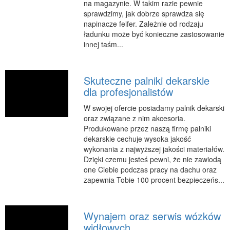
na magazynie. W takim razie pewnie
RUCH
sprawdzimy, jak dobrze sprawdza się
napinacze feifer. Zależnie od rodzaju
Imprezy Integracyjne
ładunku może być konieczne zastosowanie
innej taśm...
Hobby
Zajęcia Sportowe i Rekreacyjne
Skuteczne palniki dekarskie
SPECJALIZACJA
dla profesjonalistów
Informatyczne
W swojej ofercie posiadamy palnik dekarski
Restauracje, Catering
oraz związane z nim akcesoria.
Fotografia
Produkowane przez naszą firmę palniki
dekarskie cechuje wysoka jakość
Adwokaci, Porady Prawne
wykonania z najwyższej jakości materiałów.
Sprzątanie, Porządkowanie
Dzięki czemu jesteś pewni, że nie zawiodą
one Ciebie podczas pracy na dachu oraz
Serwis
zapewnia Tobie 100 procent bezpieczeńs...
Inne Usługi
WAKACJE
Wynajem oraz serwis wózków
Hotele i Noclegi
widłowych