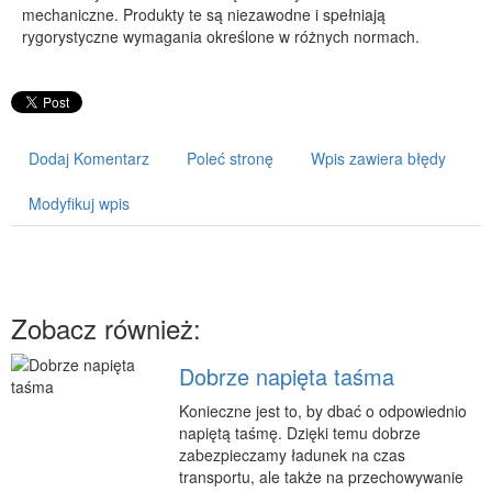
mechaniczne. Produkty te są niezawodne i spełniają
PRZYRZĄDY
rygorystyczne wymagania określone w różnych normach.
Maszyny
Narzędzia
Przemysł Metalowy
Dodaj Komentarz
Poleć stronę
Wpis zawiera błędy
PRZEWÓZ
Modyfikuj wpis
Transport
Części Samochodowe
Wynajem
Usługi Motoryzacyjne
Zobacz również:
Salony, Komisy
Dobrze napięta taśma
POPULARYZACJA
Konieczne jest to, by dbać o odpowiednio
Agencje Reklamowe
napiętą taśmę. Dzięki temu dobrze
Materiały Reklamowe
zabezpieczamy ładunek na czas
transportu, ale także na przechowywanie
Inne Agencje