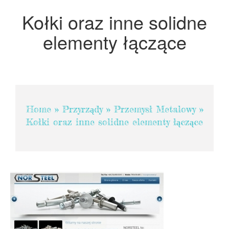
Projektowanie
Kołki oraz inne solidne
Remonty, Elektryk, Hydraulik
elementy łączące
Materiały Budowlane
POKOJE
Drzwi i Okna
Klimatyzacja i Wentylacja
Home
»
Przyrządy
»
Przemysł Metalowy
»
Nieruchomości, Działki
Kołki oraz inne solidne elementy łączące
Domy, Mieszkania
SZKOLENIA
Placówki Edukacyjne
Kursy Językowe
Kursy i Szkolenia
Tłumaczenia
Książki, Czasopisma