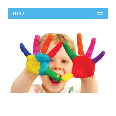
MENU
START
DZIAŁALNOŚĆ
Biura Rachunkowe
Doradztwo
Drukarnie
Handel
Hurtownie
Kredyty, Leasing
Oferty Pracy
Ubezpieczenia
Ekologia
BUDOWLANKA