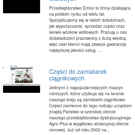
Podróże
Przedsiębiorstwo Emtor to firma działająca
na polskim rynku od wielu lat.
Wypoczynek
Specjalizujemy się w takich dziedzinach,
PIĘKNO
jak wypożyczanie, sprzedaż części oraz
serwis wózków widłowych. Pracują u nas
Dietetyka, Odchudzanie
doświadczeni pracownicy z dużą wiedzą,
Kosmetyki
więc nasi klienci mają zawsze gwarancję
najwyższej jakości usług. ...
Leczenie
Salony Kosmetyczne
Części do zamiatarek
Sprzęt Medyczny
ciągnikowych
APLIKACJE
Jednymi z najpopularniejszych maszyn
Oprogramowanie
rolniczych, które użytkuje się na terenie
naszego kraju są zamiatarki ciągnikowe.
KONTAKT
Części zamienne do tego rodzaju urządzeń
znajdą Państwo w szerokiej ofercie
naszego przedsiębiorstwa dystrybucyjnego
Agro-Plus w wyjątkowo atrakcyjnej ofercie
cenowej. Już od roku 2002 na...