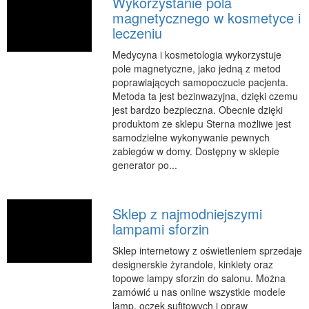
Wykorzystanie pola
Podróże
magnetycznego w kosmetyce i
leczeniu
Wypoczynek
Medycyna i kosmetologia wykorzystuje
PIĘKNO
pole magnetyczne, jako jedną z metod
Dietetyka, Odchudzanie
poprawiających samopoczucie pacjenta.
Metoda ta jest bezinwazyjna, dzięki czemu
Kosmetyki
jest bardzo bezpieczna. Obecnie dzięki
Leczenie
produktom ze sklepu Sterna możliwe jest
samodzielne wykonywanie pewnych
Salony Kosmetyczne
zabiegów w domy. Dostępny w sklepie
Sprzęt Medyczny
generator po...
APLIKACJE
Oprogramowanie
Sklep z najmodniejszymi
lampami sforzin
KONTAKT
Sklep internetowy z oświetleniem sprzedaje
designerskie żyrandole, kinkiety oraz
topowe lampy sforzin do salonu. Można
zamówić u nas online wszystkie modele
lamp, oczek sufitowych i opraw