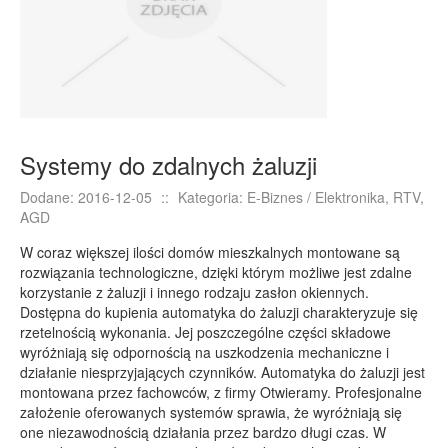
E-BIZNES
Biżuteria
Dla Dzieci
Meble
Wyposażenie Wnętrz
Systemy do zdalnych żaluzji
Wyposażenie Łazienki
Dodane: 2016-12-05
::
Kategoria: E-Biznes / Elektronika, RTV,
Odzież
AGD
Sport
W coraz większej ilości domów mieszkalnych montowane są
Elektronika, RTV, AGD
rozwiązania technologiczne, dzięki którym możliwe jest zdalne
korzystanie z żaluzji i innego rodzaju zasłon okiennych.
Art. Dla Zwierząt
Dostępna do kupienia automatyka do żaluzji charakteryzuje się
Ogród, Rośliny
rzetelnością wykonania. Jej poszczególne części składowe
wyróżniają się odpornością na uszkodzenia mechaniczne i
Chemia
działanie niesprzyjających czynników. Automatyka do żaluzji jest
Art. Spożywcze
montowana przez fachowców, z firmy Otwieramy. Profesjonalne
założenie oferowanych systemów sprawia, że wyróżniają się
Materiały Eksploatacyjne
one niezawodnością działania przez bardzo długi czas. W
Inne Sklepy