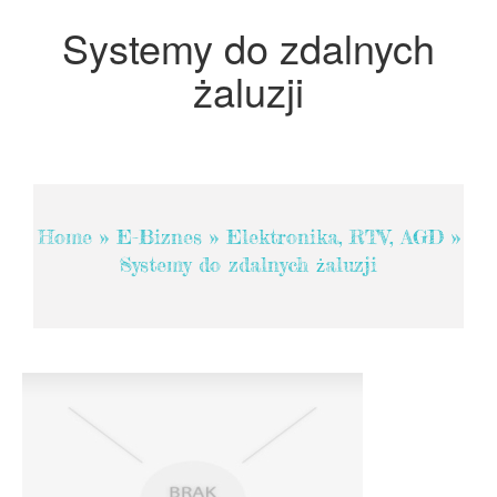
Projektowanie
Systemy do zdalnych
Remonty, Elektryk, Hydraulik
żaluzji
Materiały Budowlane
POKOJE
Drzwi i Okna
Klimatyzacja i Wentylacja
Home
»
E-Biznes
»
Elektronika, RTV, AGD
»
Nieruchomości, Działki
Systemy do zdalnych żaluzji
Domy, Mieszkania
SZKOLENIA
Placówki Edukacyjne
Kursy Językowe
Kursy i Szkolenia
Tłumaczenia
Książki, Czasopisma