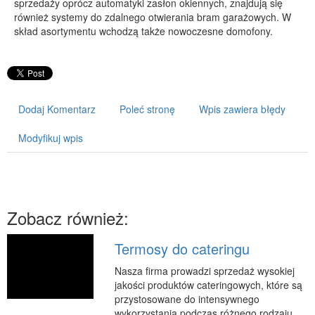
sprzedaży oprócz automatyki zasłon okiennych, znajdują się
również systemy do zdalnego otwierania bram garażowych. W
PRZYRZĄDY
skład asortymentu wchodzą także nowoczesne domofony.
Maszyny
Narzędzia
Przemysł Metalowy
Dodaj Komentarz
Poleć stronę
Wpis zawiera błędy
PRZEWÓZ
Transport
Modyfikuj wpis
Części Samochodowe
Wynajem
Usługi Motoryzacyjne
Zobacz również:
Salony, Komisy
POPULARYZACJA
Termosy do cateringu
Agencje Reklamowe
Nasza firma prowadzi sprzedaż wysokiej
jakości produktów cateringowych, które są
Materiały Reklamowe
przystosowane do intensywnego
Inne Agencje
wykorzystania podczas różnego rodzaju