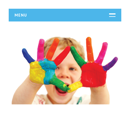
MENU
START
DZIAŁALNOŚĆ
Biura Rachunkowe
Doradztwo
Drukarnie
Handel
Hurtownie
Kredyty, Leasing
Oferty Pracy
Ubezpieczenia
Ekologia
BUDOWLANKA