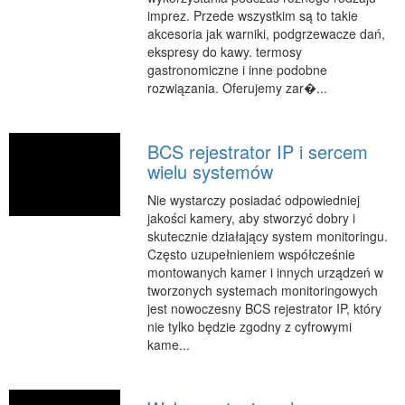
imprez. Przede wszystkim są to takie
RUCH
akcesoria jak warniki, podgrzewacze dań,
ekspresy do kawy. termosy
Imprezy Integracyjne
gastronomiczne i inne podobne
Hobby
rozwiązania. Oferujemy zar�...
Zajęcia Sportowe i Rekreacyjne
SPECJALIZACJA
BCS rejestrator IP i sercem
wielu systemów
Informatyczne
Restauracje, Catering
Nie wystarczy posiadać odpowiedniej
jakości kamery, aby stworzyć dobry i
Fotografia
skutecznie działający system monitoringu.
Adwokaci, Porady Prawne
Często uzupełnieniem współcześnie
montowanych kamer i innych urządzeń w
Sprzątanie, Porządkowanie
tworzonych systemach monitoringowych
Serwis
jest nowoczesny BCS rejestrator IP, który
nie tylko będzie zgodny z cyfrowymi
Inne Usługi
kame...
WAKACJE
Hotele i Noclegi