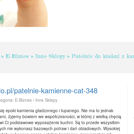
»
E-Biznes
»
Inne Sklepy
»
Patelnie do kuchni z ka
lo.pl/patelnie-kamienne-cat-348
tegoria: E-Biznes / Inne Sklepy
y się epoki kamienia gładzonego i łupanego. Nie ma to jednak
ami, żyjemy bowiem we współczesności, w której z wielką chęcią
awi Ci podstawowe wyposażenie kuchni. Są to przede wszystkim
rych nie wykonasz bazowych potraw i dań obiadowych. Wysokiej