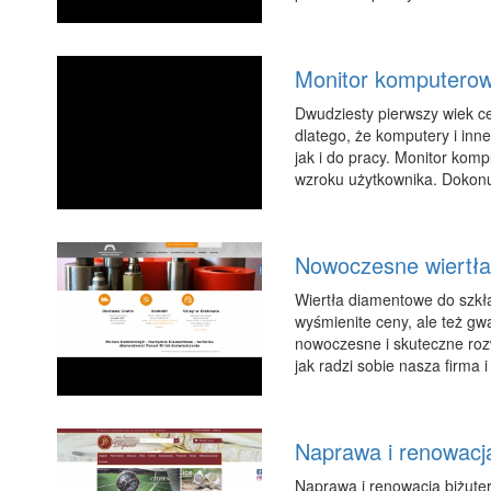
Monitor komputerow
Dwudziesty pierwszy wiek c
dlatego, że komputery i in
jak i do pracy. Monitor kom
wzroku użytkownika. Dokonuj
Nowoczesne wiertł
Wiertła diamentowe do szkła
wyśmienite ceny, ale też gw
nowoczesne i skuteczne rozw
jak radzi sobie nasza firma i 
Naprawa i renowacja 
Naprawa i renowacja biżuter