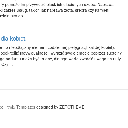
óry pomoże im przywrócić blask ich ulubionych ozdób. Naprawa
oki zakres usług, takich jak naprawa złota, srebra czy kamieni
eloletnim do...
dla kobiet.
t to nieodłączny element codziennej pielęgnacji każdej kobiety.
podkreślić indywidualność i wyrazić swoje emocje poprzez subtelny
o perfumu może być trudny, dlatego warto zwrócić uwagę na nuty
Czy ...
ee Html5 Templates
designed by ZEROTHEME