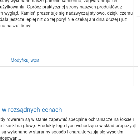
zostały wykonane nasze patelnie kamienne, zagwarantuje ich
 użytkowaniu. Oprócz praktycznej strony naszych produktów, z
ch wygląd. Kamień prezentuje się nadzwyczaj stylowo, dzięki czemu
ła jeszcze lepiej niż do tej pory! Nie czekaj ani dnia dłużej i już
ne naszej firmy!
Modyfikuj wpis
 w rozsądnych cenach
dy rowerem są w stanie zapewnić specjalne ochraniacze na łokcie i
ści kaski na głowę. Produkty tego typu wchodzące w skład propozycji
są wykonane w staranny sposób i charakteryzują się wysokim
tosowan...