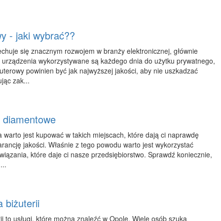
y - jaki wybrać??
echuje się znacznym rozwojem w branży elektronicznej, głównie
ne urządzenia wykorzystywane są każdego dnia do użytku prywatnego,
puterowy powinien być jak najwyższej jakości, aby nie uszkadzać
ąc zak...
a diamentowe
 warto jest kupować w takich miejscach, które dają ci naprawdę
arancję jakości. Właśnie z tego powodu warto jest wykorzystać
iązania, które daje ci nasze przedsiębiorstwo. Sprawdź koniecznie,
...
biżuterii
ii to usługi, które można znaleźć w Opole. Wiele osób szuka