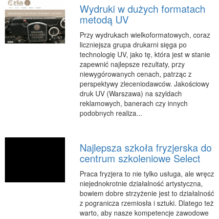
Wydruki w dużych formatach
RUCH
metodą UV
Imprezy Integracyjne
Przy wydrukach wielkoformatowych, coraz
Hobby
liczniejsza grupa drukarni sięga po
technologię UV, jako tę, która jest w stanie
Zajęcia Sportowe i Rekreacyjne
zapewnić najlepsze rezultaty, przy
niewygórowanych cenach, patrząc z
SPECJALIZACJA
perspektywy zleceniodawców. Jakościowy
Informatyczne
druk UV (Warszawa) na szyldach
reklamowych, banerach czy innych
Restauracje, Catering
podobnych realiza...
Fotografia
Adwokaci, Porady Prawne
Najlepsza szkoła fryzjerska do
Sprzątanie, Porządkowanie
centrum szkoleniowe Select
Serwis
Praca fryzjera to nie tylko usługa, ale wręcz
Inne Usługi
niejednokrotnie działalność artystyczna,
bowiem dobre strzyżenie jest to działalność
WAKACJE
z pogranicza rzemiosła i sztuki. Dlatego też
Hotele i Noclegi
warto, aby nasze kompetencje zawodowe