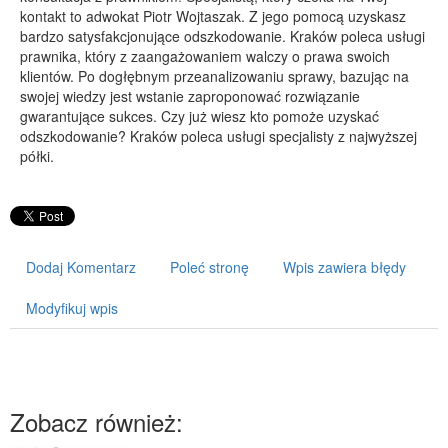
kontakt to adwokat Piotr Wojtaszak. Z jego pomocą uzyskasz
PRZYRZĄDY
bardzo satysfakcjonujące odszkodowanie. Kraków poleca usługi
prawnika, który z zaangażowaniem walczy o prawa swoich
Maszyny
klientów. Po dogłębnym przeanalizowaniu sprawy, bazując na
Narzędzia
swojej wiedzy jest wstanie zaproponować rozwiązanie
gwarantujące sukces. Czy już wiesz kto pomoże uzyskać
Przemysł Metalowy
odszkodowanie? Kraków poleca usługi specjalisty z najwyższej
półki.
PRZEWÓZ
Transport
Części Samochodowe
Wynajem
Dodaj Komentarz
Poleć stronę
Wpis zawiera błędy
Usługi Motoryzacyjne
Modyfikuj wpis
Salony, Komisy
POPULARYZACJA
Agencje Reklamowe
Materiały Reklamowe
Zobacz również:
Inne Agencje