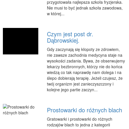
przygotowała najlepsza szkoła fryzjerska.
Podróże
Nie musi to być jednak szkoła zawodowa,
Wypoczynek
w której...
PIĘKNO
Czym jest post dr.
Dietetyka, Odchudzanie
Dąbrowskiej.
Kosmetyki
Gdy zaczynają się kłopoty ze zdrowiem,
Leczenie
nie zawsze zachodnia medycyna staje na
Salony Kosmetyczne
wysokości zadania. Bywa, że obserwujemy
lekarzy bezbronnych, którzy nie do końca
Sprzęt Medyczny
wiedzą co tak naprawdę nam dolega i na
APLIKACJE
ślepo dobierają terapię. Jeżeli czujesz, że
twój organizm jest zanieczyszczony i
Oprogramowanie
kolejne jego partie zaczyn...
KONTAKT
Prostowarki do różnych blach
Gratowarki i prostowarki do różnych
rodzajów blach to jedna z kategorii