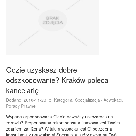
E-BIZNES
Biżuteria
Dla Dzieci
Meble
Wyposażenie Wnętrz
Wyposażenie Łazienki
Odzież
Gdzie uzyskasz dobre
Sport
odszkodowanie? Kraków poleca
Elektronika, RTV, AGD
kancelarię
Art. Dla Zwierząt
Ogród, Rośliny
Dodane: 2016-11-23
::
Kategoria: Specjalizacja / Adwokaci,
Porady Prawne
Chemia
Art. Spożywcze
Wypadek spododował u Ciebie poważny uszczerbek na
zdrowiu? Proponowana rekompensata finasowa jest Twoim
Materiały Eksploatacyjne
zdaniem zaniżona? W takim wypadku jest Ci potrzebna
Inne Sklepy
konsultacja z prawnikiem! Specjalistą, który czeka na Twój