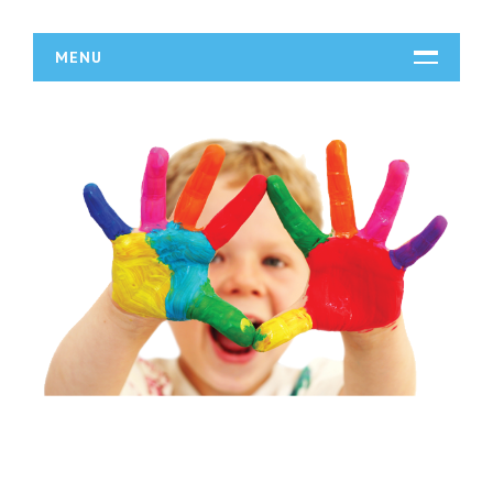
MENU
START
DZIAŁALNOŚĆ
Biura Rachunkowe
Doradztwo
Drukarnie
Handel
Hurtownie
Kredyty, Leasing
Oferty Pracy
Ubezpieczenia
Ekologia
BUDOWLANKA