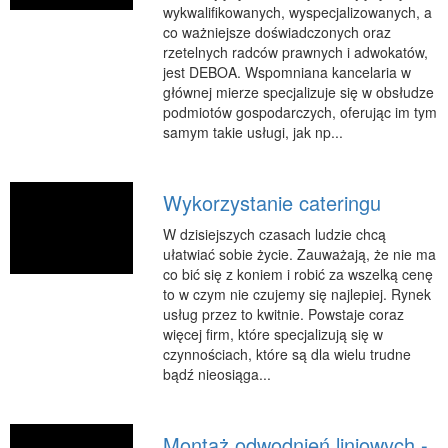
wykwalifikowanych, wyspecjalizowanych, a
RUCH
co ważniejsze doświadczonych oraz
rzetelnych radców prawnych i adwokatów,
Imprezy Integracyjne
jest DEBOA. Wspomniana kancelaria w
Hobby
głównej mierze specjalizuje się w obsłudze
podmiotów gospodarczych, oferując im tym
Zajęcia Sportowe i Rekreacyjne
samym takie usługi, jak np...
SPECJALIZACJA
Informatyczne
Wykorzystanie cateringu
Restauracje, Catering
W dzisiejszych czasach ludzie chcą
Fotografia
ułatwiać sobie życie. Zauważają, że nie ma
co bić się z koniem i robić za wszelką cenę
Adwokaci, Porady Prawne
to w czym nie czujemy się najlepiej. Rynek
Sprzątanie, Porządkowanie
usług przez to kwitnie. Powstaje coraz
więcej firm, które specjalizują się w
Serwis
czynnościach, które są dla wielu trudne
Inne Usługi
bądź nieosiąga...
WAKACJE
Hotele i Noclegi
Montaż odwodnień liniowych -