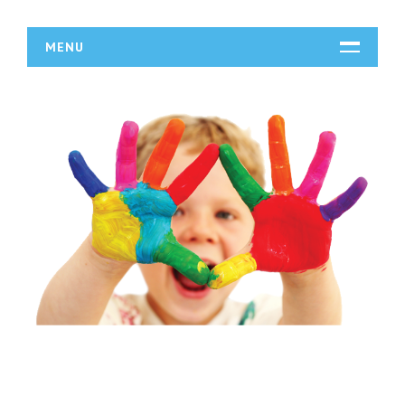
MENU
START
DZIAŁALNOŚĆ
Biura Rachunkowe
Doradztwo
Drukarnie
Handel
Hurtownie
Kredyty, Leasing
Oferty Pracy
Ubezpieczenia
Ekologia
BUDOWLANKA