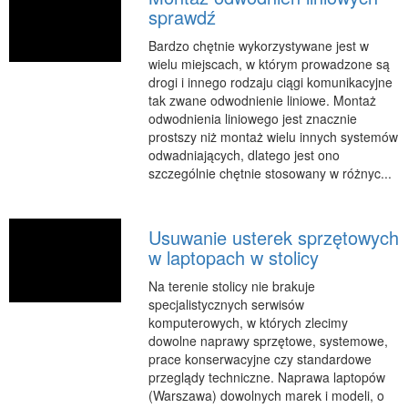
sprawdź
Podróże
Wypoczynek
Bardzo chętnie wykorzystywane jest w
wielu miejscach, w którym prowadzone są
PIĘKNO
drogi i innego rodzaju ciągi komunikacyjne
tak zwane odwodnienie liniowe. Montaż
Dietetyka, Odchudzanie
odwodnienia liniowego jest znacznie
Kosmetyki
prostszy niż montaż wielu innych systemów
odwadniających, dlatego jest ono
Leczenie
szczególnie chętnie stosowany w różnyc...
Salony Kosmetyczne
Sprzęt Medyczny
Usuwanie usterek sprzętowych
APLIKACJE
w laptopach w stolicy
Oprogramowanie
Na terenie stolicy nie brakuje
specjalistycznych serwisów
KONTAKT
komputerowych, w których zlecimy
dowolne naprawy sprzętowe, systemowe,
prace konserwacyjne czy standardowe
przeglądy techniczne. Naprawa laptopów
(Warszawa) dowolnych marek i modeli, o