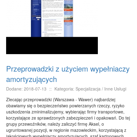
E-BIZNES
Biżuteria
Dla Dzieci
Meble
Wyposażenie Wnętrz
Wyposażenie Łazienki
Odzież
Przeprowadzki z użyciem wypełniaczy
Sport
amortyzujących
Elektronika, RTV, AGD
Dodane: 2018-07-13
::
Kategoria: Specjalizacja / Inne Usługi
Art. Dla Zwierząt
Ogród, Rośliny
Zlecając przeprowadzki (Warszawa - Wawer) najbardziej
obawiamy się o bezpieczeństwo powierzanych rzeczy, ryzyko
Chemia
uszkodzenia zminimalizujemy, wybierając firmy transportowe,
Art. Spożywcze
korzystające ze sprawdzonych zabezpieczeń i opakowań. Do tej
grupy przewoźników, należy zaliczyć firmę Aksel, o
Materiały Eksploatacyjne
ugruntowanej pozycji, w regionie mazowieckim, korzystającą z
Inne Sklepy
jakościowych wypełniaczy amortyzujących, szaf kartonowych