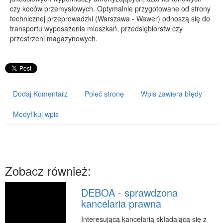
czy koców przemysłowych. Optymalnie przygotowane od strony
PRZYRZĄDY
technicznej przeprowadzki (Warszawa - Wawer) odnoszą się do
transportu wyposażenia mieszkań, przedsiębiorstw czy
Maszyny
przestrzeni magazynowych.
Narzędzia
Przemysł Metalowy
PRZEWÓZ
Dodaj Komentarz
Poleć stronę
Wpis zawiera błędy
Transport
Części Samochodowe
Modyfikuj wpis
Wynajem
Usługi Motoryzacyjne
Salony, Komisy
Zobacz również:
POPULARYZACJA
Agencje Reklamowe
DEBOA - sprawdzona
kancelaria prawna
Materiały Reklamowe
Inne Agencje
Interesującą kancelarią składającą się z