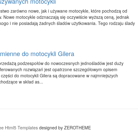
używanych motocykli
ństwo zarówno nowe, jak i używane motocykle, które pochodzą od
w. Nowe motocykle odznaczają się oczywiście wyższą ceną, jednak
ikogo i nie posiadają żadnych śladów użytkowania. Tego rodzaju ślady
mienne do motocykli Gilera
sprzedażą podzespołów do nowoczesnych jednośladów jest duży
oferowanych rozwiązań jest opatrzone szczegółowym opisem
części do motocykli Gilera są dopracowane w najmniejszych
chodzące w skład as...
ee Html5 Templates
designed by ZEROTHEME