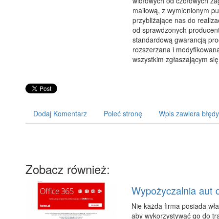
widłowych od czołowych zag
mailową, z wymienionym pu
przybliżające nas do reali
od sprawdzonych producentów
standardową gwarancją prod
rozszerzana i modyfikowan
wszystkim zgłaszającym się
Dodaj Komentarz
Poleć stronę
Wpis zawiera błędy
Zobacz również:
Wypożyczalnia aut d
Nie każda firma posiada wła
aby wykorzystywać go do tra