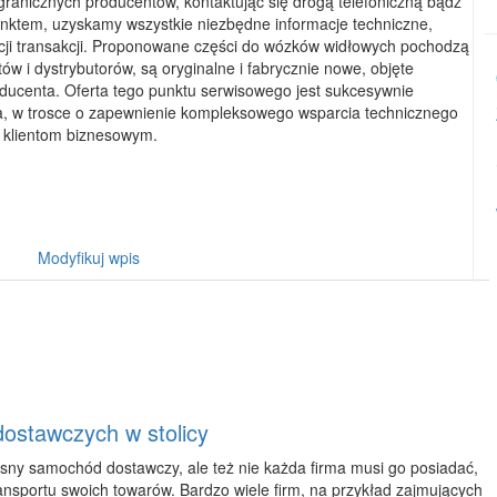
ranicznych producentów, kontaktując się drogą telefoniczną bądź
nktem, uzyskamy wszystkie niezbędne informacje techniczne,
zacji transakcji. Proponowane części do wózków widłowych pochodzą
 i dystrybutorów, są oryginalne i fabrycznie nowe, objęte
ucenta. Oferta tego punktu serwisowego jest sukcesywnie
a, w trosce o zapewnienie kompleksowego wsparcia technicznego
 klientom biznesowym.
Modyfikuj wpis
ostawczych w stolicy
sny samochód dostawczy, ale też nie każda firma musi go posiadać,
nsportu swoich towarów. Bardzo wiele firm, na przykład zajmujących