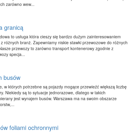
ch zarówno wew...
a granicą
owa to usługa która cieszy się bardzo dużym zainteresowaniem
 z różnych branż. Zapewniamy niskie stawki przewozowe do różnych
 Nasze przewozy to zarówno transport kontenerowy zgodnie z
wozy specja...
h busów
je, w których potrzebne są pojazdy mogące przewieźć większą liczbę
ary. Niekiedy są to sytuacje jednorazowe, dlatego w takich
ybierany jest wynajem busów. Warszawa ma na swoim obszarze
orstw,...
ów foliami ochronnymi