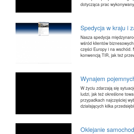
dotycząca prac wykonywany
Spedycja w kraju i z
Nasza spedycja międzynarod
wśród klientów biznesowych
części Europy i na wschód.
konwencją TIR, jak też prze
Wynajem pojemnyc
W życiu zdarzają się sytuac
ludzi, jak też określone tow
przypadkach najczęściej w
działających kilka przedsiębi
Oklejanie samochod