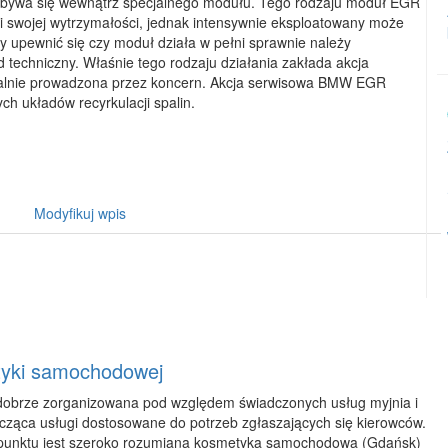
 odbywa się wewnątrz specjalnego modułu. Tego rodzaju moduł EGR
ki swojej wytrzymałości, jednak intensywnie eksploatowany może
by upewnić się czy moduł działa w pełni sprawnie należy
 techniczny. Właśnie tego rodzaju działania zakłada akcja
lnie prowadzona przez koncern. Akcja serwisowa BMW EGR
ch układów recyrkulacji spalin.
Modyfikuj wpis
etyki samochodowej
dobrze zorganizowana pod względem świadczonych usług myjnia i
ząca usługi dostosowane do potrzeb zgłaszających się kierowców.
 punktu jest szeroko rozumiana kosmetyka samochodowa (Gdańsk)