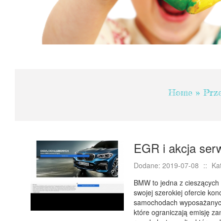
Home
»
Prz
EGR i akcja s
Dodane: 2019-07-08
::
Ka
BMW to jedna z cieszących
swojej szerokiej ofercie ko
samochodach wyposażanych 
które ograniczają emisję z