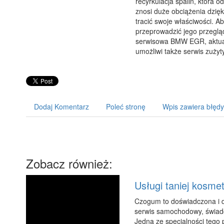
recyrkulacja spalin, która
znosi duże obciążenia dzię
tracić swoje właściwości. A
przeprowadzić jego przegląd
serwisowa BMW EGR, aktua
umożliwi także serwis zużyty
Dodaj Komentarz
Poleć stronę
Wpis zawiera błędy
Zobacz również:
Usługi taniej kosm
Czogum to doświadczona i 
serwis samochodowy, świadc
Jedną ze specjalności tego