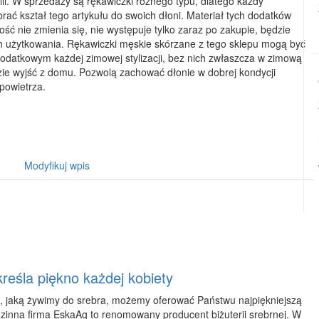
li. W sprzedaży są rękawiczki różnego typu, dlatego każdy
rać kształ tego artykułu do swoich dłoni. Materiał tych dodatków
ość nie zmienia się, nie występuje tylko zaraz po zakupie, będzie
ch użytkowania. Rękawiczki męskie skórzane z tego sklepu mogą być
atkowym każdej zimowej stylizacji, bez nich zwłaszcza w zimową
e wyjść z domu. Pozwolą zachować dłonie w dobrej kondycji
powietrza.
Modyfikuj wpis
kreśla piękno każdej kobiety
ji, jaką żywimy do srebra, możemy oferować Państwu najpiękniejszą
dzinna firma EskaAg to renomowany producent biżuterii srebrnej. W