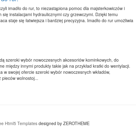
czyli imadło do rur, to niezastąpiona pomoc dla majsterkowiczów i
h się instalacjami hydraulicznymi czy grzewczymi. Dzięki temu
a staje się łatwiejsza i bardziej precyzyjna. Imadło do rur umożliwia
.
najdą szeroki wybór nowoczesnych akcesoriów kominkowych, do
e między innymi produkty takie jak na przykład kratki do wentylacji.
 w swojej ofercie szeroki wybór nowoczesnych wkładów,
pieców wolnostoj...
ee Html5 Templates
designed by ZEROTHEME