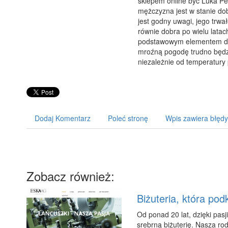
sklepem online być Luka Pel
mężczyzna jest w stanie dob
jest godny uwagi, jego trwał
równie dobra po wielu lata
podstawowym elementem dod
mroźną pogodę trudno będzi
niezależnie od temperatury 
Dodaj Komentarz
Poleć stronę
Wpis zawiera błędy
Zobacz również:
Biżuteria, która pod
Od ponad 20 lat, dzięki pas
srebrną biżuterię. Nasza ro