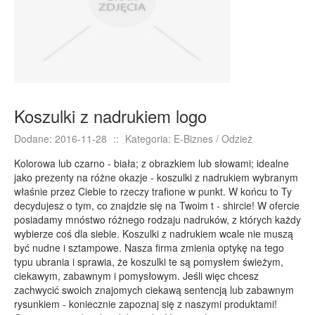
E-BIZNES
Biżuteria
Dla Dzieci
Meble
Wyposażenie Wnętrz
Koszulki z nadrukiem logo
Wyposażenie Łazienki
Dodane: 2016-11-28
::
Kategoria: E-Biznes / Odzież
Odzież
Kolorowa lub czarno - biała; z obrazkiem lub słowami; idealne
Sport
jako prezenty na różne okazje - koszulki z nadrukiem wybranym
Elektronika, RTV, AGD
właśnie przez Ciebie to rzeczy trafione w punkt. W końcu to Ty
decydujesz o tym, co znajdzie się na Twoim t - shircie! W ofercie
Art. Dla Zwierząt
posiadamy mnóstwo różnego rodzaju nadruków, z których każdy
Ogród, Rośliny
wybierze coś dla siebie. Koszulki z nadrukiem wcale nie muszą
być nudne i sztampowe. Nasza firma zmienia optykę na tego
Chemia
typu ubrania i sprawia, że koszulki te są pomysłem świeżym,
Art. Spożywcze
ciekawym, zabawnym i pomysłowym. Jeśli więc chcesz
zachwycić swoich znajomych ciekawą sentencją lub zabawnym
Materiały Eksploatacyjne
rysunkiem - koniecznie zapoznaj się z naszymi produktami!
Inne Sklepy