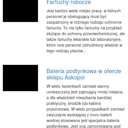
Fartuchy robocze
RUCH
Jest bardzo wiele miejsc pracy, w których
personel je obsługujący musi być
Imprezy Integracyjne
zaopatrzony w różnego rodzaju ochronne
Hobby
fartuchy. To nie tylko fartuchy na przykład
służące do ochrony przeciwchemicznej, ale
Zajęcia Sportowe i Rekreacyjne
także fartuchy lekarskie lub laboratoryjne,
SPECJALIZACJA
które nosi personel zatrudniony właśnie w
tego rodzaju placów...
Informatyczne
Restauracje, Catering
Bateria podtynkowa w ofercie
Fotografia
sklepu Askopol
Adwokaci, Porady Prawne
W wielu łazienkach zamiast wanny
Sprzątanie, Porządkowanie
umieszczany jest zajmujący mniej miejsca,
Serwis
a dla właścicieli mieszkania bardziej
praktyczny, brodzik lub kabina
Inne Usługi
prysznicowa. W wielu przypadkach zamiast
WAKACJE
zwyczajnie wystającej z muru baterii
wodnej stosowana jest specjalna bateria
Hotele i Noclegi
podtynkowa. Jest ona zamontowana pod