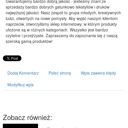
Gwarantujemy bardzo dobrą jakość - jesteśmy znani ze
sprzedaży bardzo dobrych gatunkowo tekstyliów i druków
PRZYRZĄDY
najwyższej jakości. Nasz zespół to grupa młodych, kreatywnych
Maszyny
ludzi, otwartych na nowe pomysły. Aby wyjść naszym klientom
naprzeciw, otworzyliśmy sklep internetowy, w którym produkty
Narzędzia
ułożone są w różnych kategoriach. Wszystko jest bardzo
Przemysł Metalowy
czytelne i przejrzyste. Zapraszamy do zapoznania się z naszą
szeroką gamą produktów!
PRZEWÓZ
Transport
Części Samochodowe
Wynajem
Dodaj Komentarz
Poleć stronę
Wpis zawiera błędy
Usługi Motoryzacyjne
Modyfikuj wpis
Salony, Komisy
POPULARYZACJA
Agencje Reklamowe
Zobacz również:
Materiały Reklamowe
Inne Agencje