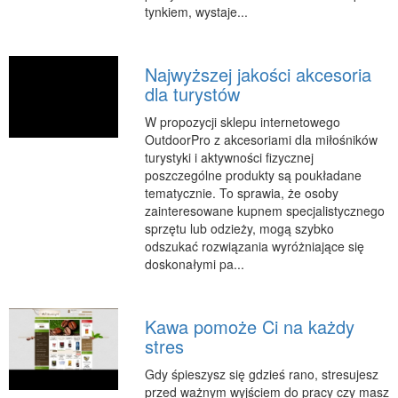
tynkiem, wystaje...
Podróże
Wypoczynek
Najwyższej jakości akcesoria
PIĘKNO
dla turystów
Dietetyka, Odchudzanie
W propozycji sklepu internetowego
Kosmetyki
OutdoorPro z akcesoriami dla miłośników
Leczenie
turystyki i aktywności fizycznej
poszczególne produkty są poukładane
Salony Kosmetyczne
tematycznie. To sprawia, że osoby
Sprzęt Medyczny
zainteresowane kupnem specjalistycznego
sprzętu lub odzieży, mogą szybko
APLIKACJE
odszukać rozwiązania wyróżniające się
doskonałymi pa...
Oprogramowanie
KONTAKT
Kawa pomoże Ci na każdy
stres
Gdy śpieszysz się gdzieś rano, stresujesz
przed ważnym wyjściem do pracy czy masz