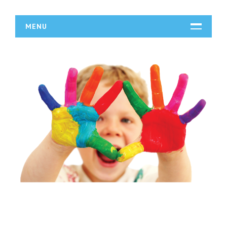
MENU
START
DZIAŁALNOŚĆ
Biura Rachunkowe
Doradztwo
Drukarnie
Handel
Hurtownie
Kredyty, Leasing
Oferty Pracy
Ubezpieczenia
Ekologia
BUDOWLANKA