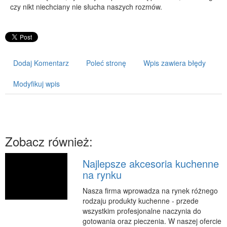
czy nikt niechciany nie słucha naszych rozmów.
PRZYRZĄDY
Maszyny
Narzędzia
Przemysł Metalowy
Dodaj Komentarz
Poleć stronę
Wpis zawiera błędy
PRZEWÓZ
Modyfikuj wpis
Transport
Części Samochodowe
Wynajem
Zobacz również:
Usługi Motoryzacyjne
Salony, Komisy
Najlepsze akcesoria kuchenne
na rynku
POPULARYZACJA
Nasza firma wprowadza na rynek różnego
Agencje Reklamowe
rodzaju produkty kuchenne - przede
Materiały Reklamowe
wszystkim profesjonalne naczynia do
gotowania oraz pieczenia. W naszej ofercie
Inne Agencje