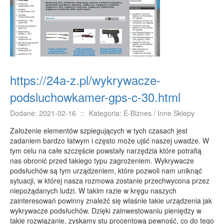
E-BIZNES
Biżuteria
Dla Dzieci
Meble
Wyposażenie Wnętrz
https://24a-z.pl/wykrywacze-
Wyposażenie Łazienki
podsluchowkamer-gps-c-30.html
Odzież
Dodane: 2021-02-16
::
Kategoria: E-Biznes / Inne Sklepy
Sport
Założenie elementów szpiegujących w tych czasach jest
Elektronika, RTV, AGD
zadaniem bardzo łatwym i często może ujść naszej uwadze. W
Art. Dla Zwierząt
tym celu na całe szczęście powstały narzędzia które potrafią
nas obronić przed takiego typu zagrożeniem. Wykrywacze
Ogród, Rośliny
podsłuchów są tym urządzeniem, które pozwoli nam uniknąć
Chemia
sytuacji, w której nasza rozmowa zostanie przechwycona przez
niepożądanych ludzi. W takim razie w kręgu naszych
Art. Spożywcze
zainteresowań powinny znaleźć się właśnie takie urządzenia jak
Materiały Eksploatacyjne
wykrywacze podsłuchów. Dzięki zainwestowaniu pieniędzy w
takie rozwiązanie, zyskamy stu procentową pewność, co do tego
Inne Sklepy