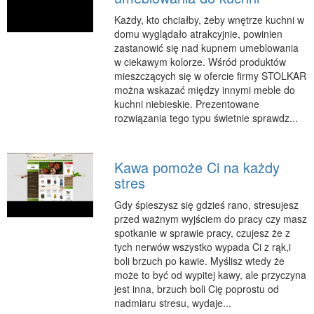
Podróże
Każdy, kto chciałby, żeby wnętrze kuchni w
Wypoczynek
domu wyglądało atrakcyjnie, powinien
zastanowić się nad kupnem umeblowania
PIĘKNO
w ciekawym kolorze. Wśród produktów
mieszczących się w ofercie firmy STOLKAR
Dietetyka, Odchudzanie
można wskazać między innymi meble do
Kosmetyki
kuchni niebieskie. Prezentowane
rozwiązania tego typu świetnie sprawdz...
Leczenie
Salony Kosmetyczne
Kawa pomoże Ci na każdy
Sprzęt Medyczny
stres
APLIKACJE
Gdy śpieszysz się gdzieś rano, stresujesz
Oprogramowanie
przed ważnym wyjściem do pracy czy masz
spotkanie w sprawie pracy, czujesz że z
KONTAKT
tych nerwów wszystko wypada Ci z rąk,i
boli brzuch po kawie. Myślisz wtedy że
może to być od wypitej kawy, ale przyczyna
jest inna, brzuch boli Cię poprostu od
nadmiaru stresu, wydaje...