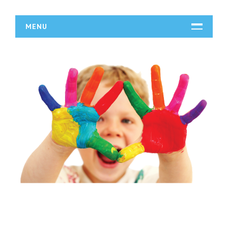
MENU
START
DZIAŁALNOŚĆ
Biura Rachunkowe
Doradztwo
Drukarnie
Handel
Hurtownie
Kredyty, Leasing
Oferty Pracy
Ubezpieczenia
Ekologia
BUDOWLANKA