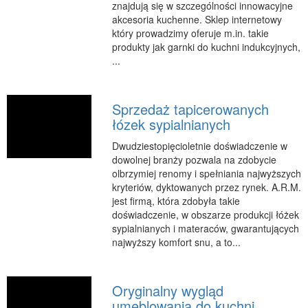
znajdują się w szczególności innowacyjne
RUCH
akcesoria kuchenne. Sklep internetowy
który prowadzimy oferuje m.in. takie
Imprezy Integracyjne
produkty jak garnki do kuchni indukcyjnych,
...
Hobby
Zajęcia Sportowe i Rekreacyjne
SPECJALIZACJA
Sprzedaż tapicerowanych
łózek sypialnianych
Informatyczne
Dwudziestopięcioletnie doświadczenie w
Restauracje, Catering
dowolnej branży pozwala na zdobycie
Fotografia
olbrzymiej renomy i spełniania najwyższych
kryteriów, dyktowanych przez rynek. A.R.M.
Adwokaci, Porady Prawne
jest firmą, która zdobyła takie
Sprzątanie, Porządkowanie
doświadczenie, w obszarze produkcji łóżek
sypialnianych i materaców, gwarantujących
Serwis
najwyższy komfort snu, a to...
Inne Usługi
WAKACJE
Oryginalny wygląd
Hotele i Noclegi
umeblowania do kuchni