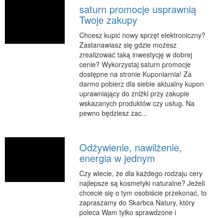
saturn promocje usprawnią
RUCH
Twoje zakupy
Imprezy Integracyjne
Chcesz kupić nowy sprzęt elektroniczny?
Hobby
Zastanawiasz się gdzie możesz
zrealizować taką inwestycję w dobrej
Zajęcia Sportowe i Rekreacyjne
cenie? Wykorzystaj saturn promocje
dostępne na stronie Kuponiarnia! Za
SPECJALIZACJA
darmo pobierz dla siebie aktualny kupon
Informatyczne
uprawniający do zniżki przy zakupie
wskazanych produktów czy usług. Na
Restauracje, Catering
pewno będziesz zac...
Fotografia
Adwokaci, Porady Prawne
Odżywienie, nawilżenie,
Sprzątanie, Porządkowanie
energia w jednym
Serwis
Czy wiecie, że dla każdego rodzaju cery
Inne Usługi
najlepsze są kosmetyki naturalne? Jeżeli
chcecie się o tym osobiście przekonać, to
WAKACJE
zapraszamy do Skarbca Natury, który
Hotele i Noclegi
poleca Wam tylko sprawdzone i