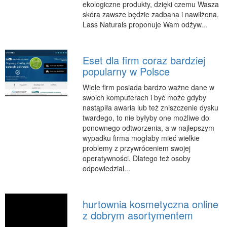
ekologiczne produkty, dzięki czemu Wasza
Podróże
skóra zawsze będzie zadbana i nawilżona.
Wypoczynek
Lass Naturals proponuje Wam odżyw...
PIĘKNO
Eset dla firm coraz bardziej
Dietetyka, Odchudzanie
popularny w Polsce
Kosmetyki
Wiele firm posiada bardzo ważne dane w
Leczenie
swoich komputerach i być może gdyby
Salony Kosmetyczne
nastąpiła awaria lub też zniszczenie dysku
twardego, to nie byłyby one możliwe do
Sprzęt Medyczny
ponownego odtworzenia, a w najlepszym
APLIKACJE
wypadku firma mogłaby mieć wielkie
problemy z przywróceniem swojej
Oprogramowanie
operatywności. Dlatego też osoby
odpowiedzial...
KONTAKT
hurtownia kosmetyczna online
z dobrym asortymentem