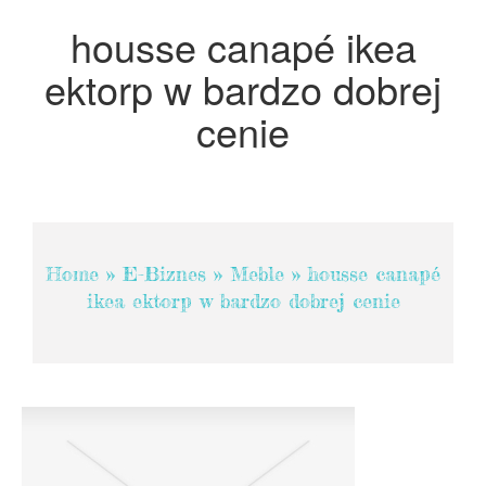
Projektowanie
housse canapé ikea
Remonty, Elektryk, Hydraulik
ektorp w bardzo dobrej
Materiały Budowlane
cenie
POKOJE
Drzwi i Okna
Klimatyzacja i Wentylacja
Nieruchomości, Działki
Domy, Mieszkania
Home
»
E-Biznes
»
Meble
»
housse canapé
ikea ektorp w bardzo dobrej cenie
SZKOLENIA
Placówki Edukacyjne
Kursy Językowe
Kursy i Szkolenia
Tłumaczenia
Książki, Czasopisma