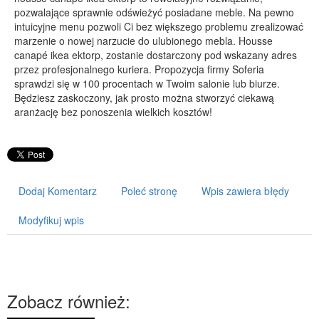
pozwalające sprawnie odświeżyć posiadane meble. Na pewno
PRZYRZĄDY
intuicyjne menu pozwoli Ci bez większego problemu zrealizować
marzenie o nowej narzucie do ulubionego mebla. Housse
Maszyny
canapé ikea ektorp, zostanie dostarczony pod wskazany adres
Narzędzia
przez profesjonalnego kuriera. Propozycja firmy Soferia
sprawdzi się w 100 procentach w Twoim salonie lub biurze.
Przemysł Metalowy
Będziesz zaskoczony, jak prosto można stworzyć ciekawą
PRZEWÓZ
aranżację bez ponoszenia wielkich kosztów!
Transport
Części Samochodowe
Wynajem
Dodaj Komentarz
Poleć stronę
Wpis zawiera błędy
Usługi Motoryzacyjne
Modyfikuj wpis
Salony, Komisy
POPULARYZACJA
Agencje Reklamowe
Materiały Reklamowe
Zobacz również:
Inne Agencje