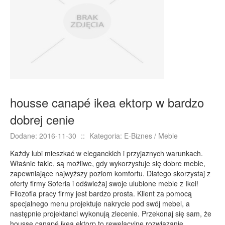
E-BIZNES
Biżuteria
Dla Dzieci
Meble
Wyposażenie Wnętrz
Wyposażenie Łazienki
housse canapé ikea ektorp w bardzo
Odzież
dobrej cenie
Sport
Elektronika, RTV, AGD
Dodane: 2016-11-30
::
Kategoria: E-Biznes / Meble
Art. Dla Zwierząt
Każdy lubi mieszkać w eleganckich i przyjaznych warunkach.
Ogród, Rośliny
Właśnie takie, są możliwe, gdy wykorzystuje się dobre meble,
zapewniające najwyższy poziom komfortu. Dlatego skorzystaj z
Chemia
oferty firmy Soferia i odświeżaj swoje ulubione meble z Ikei!
Art. Spożywcze
Filozofia pracy firmy jest bardzo prosta. Klient za pomocą
specjalnego menu projektuje nakrycie pod swój mebel, a
Materiały Eksploatacyjne
następnie projektanci wykonują zlecenie. Przekonaj się sam, że
Inne Sklepy
housse canapé ikea ektorp to rewelacyjne rozwiązanie,