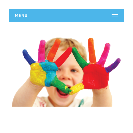
MENU
START
DZIAŁALNOŚĆ
Biura Rachunkowe
Doradztwo
Drukarnie
Handel
Hurtownie
Kredyty, Leasing
Oferty Pracy
Ubezpieczenia
Ekologia
BUDOWLANKA