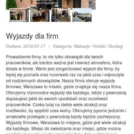
E-BIZNES
Biżuteria
Dla Dzieci
Wyjazdy dla firm
Meble
Wyposażenie Wnętrz
Dodane: 2019-07-17
::
Kategoria: Wakacje / Hotele i Noclegi
Wyposażenie Łazienki
Prowadzenie firmy, to nie tylko obowiązki dla twoich
Odzież
pracowników, ale bardzo ważna jest również atmosfera, która
działa w firmie. Warto jest zorganizować wyjazd dla firmy, by
Sport
lepiej się poznała oraz rozerwała raz na jakiś czas i odpoczęła
Elektronika, RTV, AGD
od codziennych obowiązków. Nasza firma oferuje wyjazdy
firmowe, Warszawa to miasto, gdzie znajduje się nasza firma.
Art. Dla Zwierząt
Oferujemy różnorodne wyjazdy dla każdego, także z pewnością
Ogród, Rośliny
dopasujesz jakiś do swoich upodobań oraz oczekiwań
pracowników. Czeka tutaj na ciebie wiele atrakcji oraz
Chemia
możliwości, by spędzić czas wolny. Oferujemy pyszne jedzenie i
Art. Spożywcze
smakowite przekąski z pewnością każdy będzie zachwycony.
Wyjazdy firmowe, Warszawa to miejsce, gdzie jest wiele atrakcji
Materiały Eksploatacyjne
dla każdego. Miejsc do zwiedzania oraz miejsc, gdzie można
Inne Sklepy