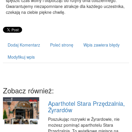
spędzić czas wolny i odpocząć od rutyny dnia codziennego.
Gwarantujemy niezapomniane atrakcje dla każdego uczestnika,
PRZYRZĄDY
czekają na ciebie piękne chwilę.
Maszyny
Narzędzia
Przemysł Metalowy
Dodaj Komentarz
Poleć stronę
Wpis zawiera błędy
PRZEWÓZ
Transport
Modyfikuj wpis
Części Samochodowe
Wynajem
Usługi Motoryzacyjne
Zobacz również:
Salony, Komisy
POPULARYZACJA
Aparthotel Stara Przędzalnia,
Żyrardów
Agencje Reklamowe
Poszukując rozrywki w Żyrardowie, nie
Materiały Reklamowe
możesz pominąć aparthotelu Stara
Inne Agencje
Przędzalnia. To wyjątkowe miejsce na