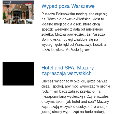
Podróże
Wypad poza Warszawę
Wypoczynek
Puszcza Bolimowska noclegi znajduje się
na Równinie Łowicko-Błońskiej. Jest to
PIĘKNO
idealne miejsce dla osób, które chcą
spędzić weekend z dala od miejskiego
Dietetyka, Odchudzanie
zgiełku. Można powiedzieć, że Puszcza
Kosmetyki
Bolimowska noclegi znajduje się na
wyciągnięcie ręki od Warszawy, Łodzi, a
Leczenie
także Łowicza.Możecie ją równi...
Salony Kosmetyczne
Sprzęt Medyczny
Hotel and SPA. Mazury
APLIKACJE
zapraszają wszystkich
Oprogramowanie
Chcesz wyjechać w okolice, gdzie panuje
KONTAKT
cisza i spokój, aby móc wypocząć w gronie
rodzinnym bądź zabrać przyjaciół na
niezapomnianą wycieczkę? Czy słyszałeś
o czymś takim, jak hotel and spa? Mazury
zapraszają wszystkie osoby, które chcą z
jednej strony wypocząć na łonie natury,