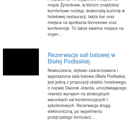
mapie Żyrardowa, w którym znajdziesz
RUCH
komfortowe noclegi, doskonałą kuchnię w
hotelowej restauracji, także bar oraz
Imprezy Integracyjne
miejsca na spotkania biznesowe oraz
Hobby
konferencje. To także świetne miejsce na
organ...
Zajęcia Sportowe i Rekreacyjne
SPECJALIZACJA
Rezerwacja sali balowej w
Informatyczne
Białej Podlaskiej
Restauracje, Catering
Nowoczesna, stylowo zaaranżowana i
Fotografia
wyposażona sala balowa (Biała Podlaska)
Adwokaci, Porady Prawne
jest jedną z propozycji obiektu hotelowego,
o nazwie Dworek Jolanta, umożliwiającego
Sprzątanie, Porządkowanie
również wynajem na atrakcyjnych
Serwis
warunkach sal konferencyjnych i
szkoleniowych. Rezerwacja drogą
Inne Usługi
elektroniczną, po wypełnieniu
przejrzystego formularz...
WAKACJE
Hotele i Noclegi