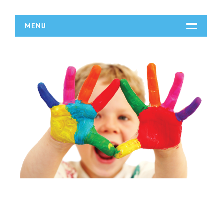
MENU
START
DZIAŁALNOŚĆ
Biura Rachunkowe
Doradztwo
Drukarnie
Handel
Hurtownie
Kredyty, Leasing
Oferty Pracy
Ubezpieczenia
Ekologia
BUDOWLANKA