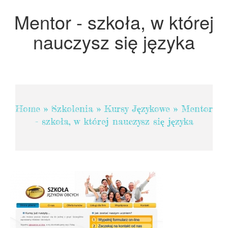
Projektowanie
Mentor - szkoła, w której
Remonty, Elektryk, Hydraulik
nauczysz się języka
Materiały Budowlane
POKOJE
Drzwi i Okna
Klimatyzacja i Wentylacja
Home
»
Szkolenia
»
Kursy Językowe
»
Mentor
Nieruchomości, Działki
- szkoła, w której nauczysz się języka
Domy, Mieszkania
SZKOLENIA
Placówki Edukacyjne
Kursy Językowe
Kursy i Szkolenia
Tłumaczenia
Książki, Czasopisma