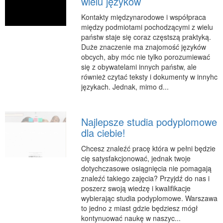
wielu języków
RUCH
Kontakty międzynarodowe i współpraca
między podmiotami pochodzącymi z wielu
Imprezy Integracyjne
państw staje się coraz częstszą praktyką.
Hobby
Duże znaczenie ma znajomość języków
obcych, aby móc nie tylko porozumiewać
Zajęcia Sportowe i Rekreacyjne
się z obywatelami innych państw, ale
SPECJALIZACJA
również czytać teksty i dokumenty w innyhc
językach. Jednak, mimo d...
Informatyczne
Restauracje, Catering
Najlepsze studia podyplomowe
Fotografia
dla ciebie!
Adwokaci, Porady Prawne
Chcesz znaleźć pracę która w pełni będzie
Sprzątanie, Porządkowanie
cię satysfakcjonować, jednak twoje
Serwis
dotychczasowe osiągnięcia nie pomagają
znaleźć takiego zajęcia? Przyjdź do nas i
Inne Usługi
poszerz swoją wiedzę i kwalifikacje
wybierając studia podyplomowe. Warszawa
WAKACJE
to jedno z miast gdzie będziesz mógł
Hotele i Noclegi
kontynuować naukę w naszyc...