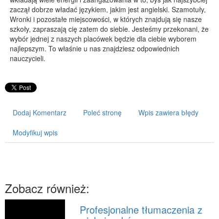
zaczął dobrze władać językiem, jakim jest angielski. Szamotuły,
PRZYRZĄDY
Wronki i pozostałe miejscowości, w których znajdują się nasze
szkoły, zapraszają cię zatem do siebie. Jesteśmy przekonani, że
Maszyny
wybór jednej z naszych placówek będzie dla ciebie wyborem
Narzędzia
najlepszym. To właśnie u nas znajdziesz odpowiednich
nauczycieli.
Przemysł Metalowy
PRZEWÓZ
Transport
Części Samochodowe
Dodaj Komentarz
Poleć stronę
Wpis zawiera błędy
Wynajem
Modyfikuj wpis
Usługi Motoryzacyjne
Salony, Komisy
POPULARYZACJA
Zobacz również:
Agencje Reklamowe
Materiały Reklamowe
Profesjonalne tłumaczenia z
Inne Agencje