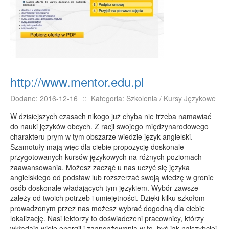
E-BIZNES
Biżuteria
Dla Dzieci
Meble
Wyposażenie Wnętrz
http://www.mentor.edu.pl
Wyposażenie Łazienki
Dodane: 2016-12-16
::
Kategoria: Szkolenia / Kursy Językowe
Odzież
W dzisiejszych czasach nikogo już chyba nie trzeba namawiać
Sport
do nauki języków obcych. Z racji swojego międzynarodowego
Elektronika, RTV, AGD
charakteru prym w tym obszarze wiedzie język angielski.
Szamotuły mają więc dla ciebie propozycję doskonale
Art. Dla Zwierząt
przygotowanych kursów językowych na różnych poziomach
Ogród, Rośliny
zaawansowania. Możesz zacząć u nas uczyć się języka
angielskiego od podstaw lub rozszerzać swoją wiedzę w gronie
Chemia
osób doskonale władających tym językiem. Wybór zawsze
Art. Spożywcze
zależy od twoich potrzeb i umiejętności. Dzięki kilku szkołom
prowadzonym przez nas możesz wybrać dogodną dla ciebie
Materiały Eksploatacyjne
lokalizację. Nasi lektorzy to doświadczeni pracownicy, którzy
Inne Sklepy
wkładają wiele energii i zaangażowania w to, byś jak najszybciej