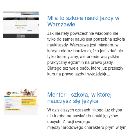
Podróże
Wypoczynek
Mila to szkoła nauki jazdy w
Warszawie
PIĘKNO
Jak niestety powszechnie wiadomo nie
Dietetyka, Odchudzanie
tylko do samej nauki jest potrzebna szkoła
Kosmetyki
nauki jazdy. Warszawa jest miastem, w
którym nieraz bardzo ciężko jest zdać nie
Leczenie
tylko teoretyczny, ale przede wszystkim
Salony Kosmetyczne
praktyczny egzamin na prawo jazdy.
Dlatego też wiele osób, które już przeszły
Sprzęt Medyczny
kurs na prawo jazdy i wyjeździ�...
APLIKACJE
Oprogramowanie
Mentor - szkoła, w której
KONTAKT
nauczysz się języka
W dzisiejszych czasach nikogo już chyba
nie trzeba namawiać do nauki języków
obcych. Z racji swojego
międzynarodowego charakteru prym w tym