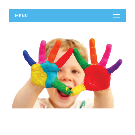
MENU
START
DZIAŁALNOŚĆ
Biura Rachunkowe
Doradztwo
Drukarnie
Handel
Hurtownie
Kredyty, Leasing
Oferty Pracy
Ubezpieczenia
Ekologia
BUDOWLANKA