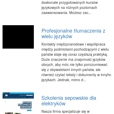
doskonale przygotowanych kursów
Podróże
językowych na różnych poziomach
Wypoczynek
zaawansowania. Możesz zac...
PIĘKNO
Dietetyka, Odchudzanie
Profesjonalne tłumaczenia z
wielu języków
Kosmetyki
Kontakty międzynarodowe i współpraca
Leczenie
między podmiotami pochodzącymi z wielu
Salony Kosmetyczne
państw staje się coraz częstszą praktyką.
Duże znaczenie ma znajomość języków
Sprzęt Medyczny
obcych, aby móc nie tylko porozumiewać
APLIKACJE
się z obywatelami innych państw, ale
również czytać teksty i dokumenty w innyhc
Oprogramowanie
językach. Jednak, mimo d...
KONTAKT
Szkolenia sepowskie dla
elektryków
Nasza firma specjalizuje się w