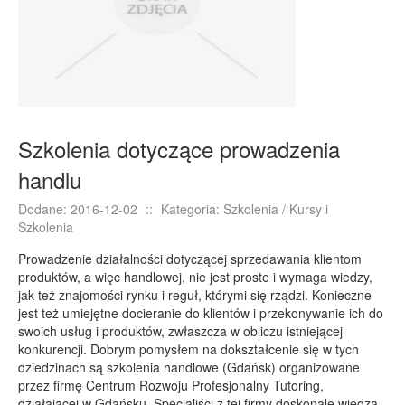
E-BIZNES
Biżuteria
Dla Dzieci
Meble
Wyposażenie Wnętrz
Szkolenia dotyczące prowadzenia
Wyposażenie Łazienki
handlu
Odzież
Dodane: 2016-12-02
::
Kategoria: Szkolenia / Kursy i
Sport
Szkolenia
Elektronika, RTV, AGD
Prowadzenie działalności dotyczącej sprzedawania klientom
Art. Dla Zwierząt
produktów, a więc handlowej, nie jest proste i wymaga wiedzy,
Ogród, Rośliny
jak też znajomości rynku i reguł, którymi się rządzi. Konieczne
jest też umiejętne docieranie do klientów i przekonywanie ich do
Chemia
swoich usług i produktów, zwłaszcza w obliczu istniejącej
Art. Spożywcze
konkurencji. Dobrym pomysłem na dokształcenie się w tych
dziedzinach są szkolenia handlowe (Gdańsk) organizowane
Materiały Eksploatacyjne
przez firmę Centrum Rozwoju Profesjonalny Tutoring,
Inne Sklepy
działającej w Gdańsku. Specjaliści z tej firmy doskonale wiedzą,