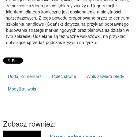
że sukces każdego przedsiębiorcy zależy od jego relacji z
PRZYRZĄDY
klientami, dlatego konieczne jest doskonalenie umiejętności
sprzedażowych. Z tego powodu proponowane przez to centrum
Maszyny
szkolenia handlowe (Gdańsk) dotyczą na przykład poprawnego
Narzędzia
budowania strategii marketingowych oraz planowania działań w
tym zakresie. Udzielane są też ważne wskazówki, na przykład
Przemysł Metalowy
dotyczące sprzedaż podczas kryzysu na rynku.
PRZEWÓZ
Transport
Części Samochodowe
Dodaj Komentarz
Poleć stronę
Wpis zawiera błędy
Wynajem
Usługi Motoryzacyjne
Modyfikuj wpis
Salony, Komisy
POPULARYZACJA
Agencje Reklamowe
Zobacz również:
Materiały Reklamowe
Inne Agencje
Kursy chińskiego w