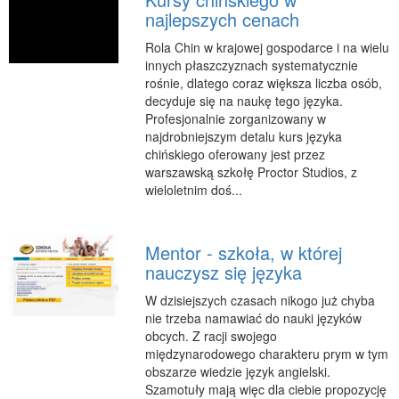
najlepszych cenach
RUCH
Rola Chin w krajowej gospodarce i na wielu
Imprezy Integracyjne
innych płaszczyznach systematycznie
Hobby
rośnie, dlatego coraz większa liczba osób,
decyduje się na naukę tego języka.
Zajęcia Sportowe i Rekreacyjne
Profesjonalnie zorganizowany w
SPECJALIZACJA
najdrobniejszym detalu kurs języka
chińskiego oferowany jest przez
Informatyczne
warszawską szkołę Proctor Studios, z
wieloletnim doś...
Restauracje, Catering
Fotografia
Adwokaci, Porady Prawne
Mentor - szkoła, w której
nauczysz się języka
Sprzątanie, Porządkowanie
Serwis
W dzisiejszych czasach nikogo już chyba
nie trzeba namawiać do nauki języków
Inne Usługi
obcych. Z racji swojego
międzynarodowego charakteru prym w tym
WAKACJE
obszarze wiedzie język angielski.
Hotele i Noclegi
Szamotuły mają więc dla ciebie propozycję