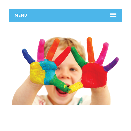
MENU
START
DZIAŁALNOŚĆ
Biura Rachunkowe
Doradztwo
Drukarnie
Handel
Hurtownie
Kredyty, Leasing
Oferty Pracy
Ubezpieczenia
Ekologia
BUDOWLANKA