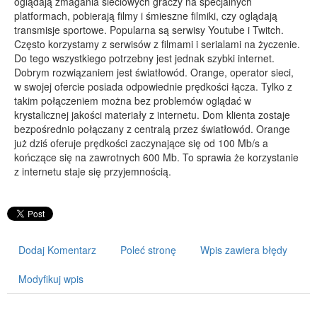
oglądają zmagania sieciowych graczy na specjalnych
platformach, pobierają filmy i śmieszne filmiki, czy oglądają
PRZYRZĄDY
transmisje sportowe. Popularna są serwisy Youtube i Twitch.
Często korzystamy z serwisów z filmami i serialami na życzenie.
Maszyny
Do tego wszystkiego potrzebny jest jednak szybki internet.
Narzędzia
Dobrym rozwiązaniem jest światłowód. Orange, operator sieci,
w swojej ofercie posiada odpowiednie prędkości łącza. Tylko z
Przemysł Metalowy
takim połączeniem można bez problemów oglądać w
PRZEWÓZ
krystalicznej jakości materiały z internetu. Dom klienta zostaje
bezpośrednio połączany z centralą przez światłowód. Orange
Transport
już dziś oferuje prędkości zaczynające się od 100 Mb/s a
Części Samochodowe
kończące się na zawrotnych 600 Mb. To sprawia że korzystanie
z internetu staje się przyjemnością.
Wynajem
Usługi Motoryzacyjne
Salony, Komisy
POPULARYZACJA
Dodaj Komentarz
Poleć stronę
Wpis zawiera błędy
Agencje Reklamowe
Modyfikuj wpis
Materiały Reklamowe
Inne Agencje