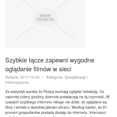
E-BIZNES
Biżuteria
Dla Dzieci
Meble
Wyposażenie Wnętrz
Wyposażenie Łazienki
Odzież
Szybkie łącze zapewni wygodne
Sport
oglądanie filmów w sieci
Elektronika, RTV, AGD
Art. Dla Zwierząt
Dodane: 2017-10-20
::
Kategoria: Specjalizacja /
Informatyczne
Ogród, Rośliny
Ze statystyk wynika że Polacy kochają oglądać telewizję. Co
Chemia
najmniej cztery godziny dziennie poświęcają na tą czynność. W
Art. Spożywcze
czasach szybkiego internetu nikogo nie dziwi, że oglądane są
filmy i seriale o wysokiej jakości obrazu. Według badań, aż 81
Materiały Eksploatacyjne
procent gospodarstw posiada dostęp do internetu. Internauci
Inne Sklepy