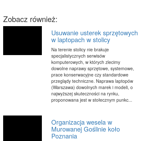
RUCH
Zobacz również:
Imprezy Integracyjne
Hobby
Usuwanie usterek sprzętowych
Zajęcia Sportowe i Rekreacyjne
w laptopach w stolicy
SPECJALIZACJA
Na terenie stolicy nie brakuje
specjalistycznych serwisów
Informatyczne
komputerowych, w których zlecimy
Restauracje, Catering
dowolne naprawy sprzętowe, systemowe,
prace konserwacyjne czy standardowe
Fotografia
przeglądy techniczne. Naprawa laptopów
Adwokaci, Porady Prawne
(Warszawa) dowolnych marek i modeli, o
najwyższej skuteczności na rynku,
Sprzątanie, Porządkowanie
proponowana jest w stołecznym punkc...
Serwis
Inne Usługi
Organizacja wesela w
WAKACJE
Murowanej Goślinie koło
Poznania
Hotele i Noclegi