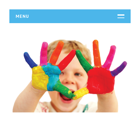
MENU
START
DZIAŁALNOŚĆ
Biura Rachunkowe
Doradztwo
Drukarnie
Handel
Hurtownie
Kredyty, Leasing
Oferty Pracy
Ubezpieczenia
Ekologia
BUDOWLANKA