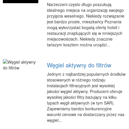
Narzeczeni często długo poszukują
Podróże
idealnego miejsca na organizację swojego
Wypoczynek
przyjęcia weselnego. Niekiedy rozwiązanie
jest bardzo proste, mieszkańcy Poznania
PIĘKNO
mogą wykorzystać bogatą ofertę hoteli i
Dietetyka, Odchudzanie
restauracji znajdujących się w mniejszych
miejscowościach. Niekiedy znacznie
Kosmetyki
tańszym kosztem można urządzi...
Leczenie
Salony Kosmetyczne
Węgiel aktywny do filtrów
Sprzęt Medyczny
Jednym z najbardziej popularnych środków
APLIKACJE
stosowanych w różnego rodzaju
instalacjach filtracyjnych jest wysokiej
Oprogramowanie
jakości węgiel aktywny. Producent oferuje
KONTAKT
wysokiej jakości filtry bazujący na kilku
typach węgli aktywnych (w tym SAR).
Zapewniamy bardzo konkurencyjne
warunki cenowe na dostarczany przez nas
węgiel...