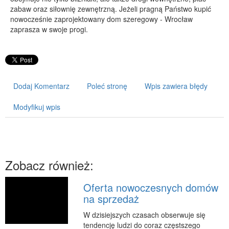
zabaw oraz siłownię zewnętrzną. Jeżeli pragną Państwo kupić
PRZYRZĄDY
nowocześnie zaprojektowany dom szeregowy - Wrocław
zaprasza w swoje progi.
Maszyny
Narzędzia
Przemysł Metalowy
PRZEWÓZ
Dodaj Komentarz
Poleć stronę
Wpis zawiera błędy
Transport
Modyfikuj wpis
Części Samochodowe
Wynajem
Usługi Motoryzacyjne
Salony, Komisy
Zobacz również:
POPULARYZACJA
Oferta nowoczesnych domów
Agencje Reklamowe
na sprzedaż
Materiały Reklamowe
W dzisiejszych czasach obserwuje się
Inne Agencje
tendencję ludzi do coraz częstszego