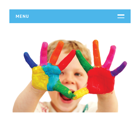
MENU
START
DZIAŁALNOŚĆ
Biura Rachunkowe
Doradztwo
Drukarnie
Handel
Hurtownie
Kredyty, Leasing
Oferty Pracy
Ubezpieczenia
Ekologia
BUDOWLANKA