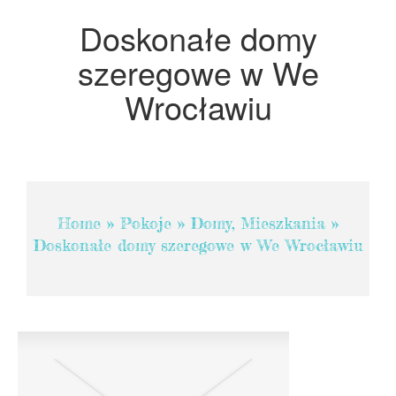
Projektowanie
Doskonałe domy
Remonty, Elektryk, Hydraulik
szeregowe w We
Materiały Budowlane
Wrocławiu
POKOJE
Drzwi i Okna
Klimatyzacja i Wentylacja
Nieruchomości, Działki
Domy, Mieszkania
Home
»
Pokoje
»
Domy, Mieszkania
»
Doskonałe domy szeregowe w We Wrocławiu
SZKOLENIA
Placówki Edukacyjne
Kursy Językowe
Kursy i Szkolenia
Tłumaczenia
Książki, Czasopisma