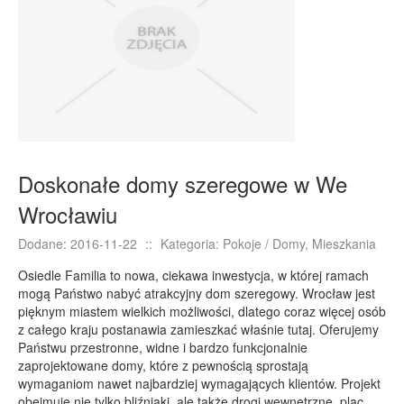
E-BIZNES
Biżuteria
Dla Dzieci
Meble
Wyposażenie Wnętrz
Wyposażenie Łazienki
Doskonałe domy szeregowe w We
Odzież
Wrocławiu
Sport
Elektronika, RTV, AGD
Dodane: 2016-11-22
::
Kategoria: Pokoje / Domy, Mieszkania
Art. Dla Zwierząt
Osiedle Familia to nowa, ciekawa inwestycja, w której ramach
Ogród, Rośliny
mogą Państwo nabyć atrakcyjny dom szeregowy. Wrocław jest
pięknym miastem wielkich możliwości, dlatego coraz więcej osób
Chemia
z całego kraju postanawia zamieszkać właśnie tutaj. Oferujemy
Art. Spożywcze
Państwu przestronne, widne i bardzo funkcjonalnie
zaprojektowane domy, które z pewnością sprostają
Materiały Eksploatacyjne
wymaganiom nawet najbardziej wymagających klientów. Projekt
Inne Sklepy
obejmuje nie tylko bliźniaki, ale także drogi wewnętrzne, plac