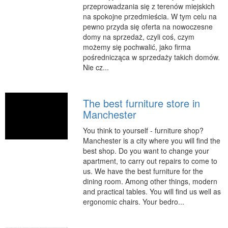
przeprowadzania się z terenów miejskich
RUCH
na spokojne przedmieścia. W tym celu na
pewno przyda się oferta na nowoczesne
Imprezy Integracyjne
domy na sprzedaż, czyli coś, czym
Hobby
możemy się pochwalić, jako firma
pośrednicząca w sprzedaży takich domów.
Zajęcia Sportowe i Rekreacyjne
Nie cz...
SPECJALIZACJA
Informatyczne
The best furniture store in
Restauracje, Catering
Manchester
Fotografia
You think to yourself - furniture shop?
Manchester is a city where you will find the
Adwokaci, Porady Prawne
best shop. Do you want to change your
Sprzątanie, Porządkowanie
apartment, to carry out repairs to come to
us. We have the best furniture for the
Serwis
dining room. Among other things, modern
Inne Usługi
and practical tables. You will find us well as
ergonomic chairs. Your bedro...
WAKACJE
Hotele i Noclegi