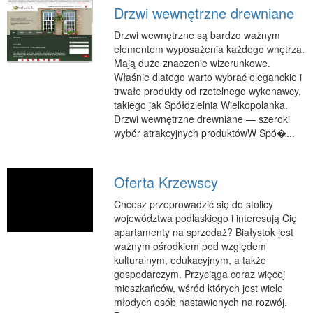
Drzwi wewnętrzne drewniane
Podróże
Wypoczynek
Drzwi wewnętrzne są bardzo ważnym
elementem wyposażenia każdego wnętrza.
PIĘKNO
Mają duże znaczenie wizerunkowe.
Właśnie dlatego warto wybrać eleganckie i
Dietetyka, Odchudzanie
trwałe produkty od rzetelnego wykonawcy,
Kosmetyki
takiego jak Spółdzielnia Wielkopolanka.
Drzwi wewnętrzne drewniane — szeroki
Leczenie
wybór atrakcyjnych produktówW Spó�...
Salony Kosmetyczne
Sprzęt Medyczny
Oferta Krzewscy
APLIKACJE
Chcesz przeprowadzić się do stolicy
Oprogramowanie
województwa podlaskiego i interesują Cię
apartamenty na sprzedaż? Białystok jest
KONTAKT
ważnym ośrodkiem pod względem
kulturalnym, edukacyjnym, a także
gospodarczym. Przyciąga coraz więcej
mieszkańców, wśród których jest wiele
młodych osób nastawionych na rozwój.