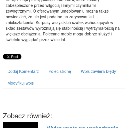
zabezpieczone przed wilgocią i innymi czynnikami
PRZYRZĄDY
zewnętrznymi. O oferowanym umeblowaniu można także
powiedzieć, że nie jest podatne na zarysowania i
Maszyny
zniekształcenia. Korpusy wszystkich szafek wchodzących w
Narzędzia
skład zestawów wyróżniają się stabilnością i wytrzymałością na
większe obciążenia. Polecane meble mogą dobrze służyć i
Przemysł Metalowy
świetnie wyglądać przez wiele lat.
PRZEWÓZ
Transport
Części Samochodowe
Dodaj Komentarz
Poleć stronę
Wpis zawiera błędy
Wynajem
Usługi Motoryzacyjne
Modyfikuj wpis
Salony, Komisy
POPULARYZACJA
Agencje Reklamowe
Zobacz również:
Materiały Reklamowe
Inne Agencje
Wytrzymałe na uszkodzenia