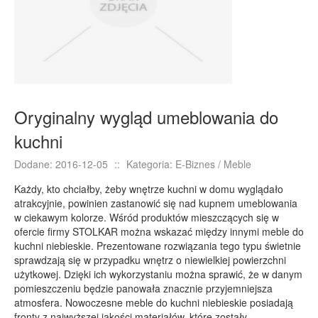
E-BIZNES
Biżuteria
Dla Dzieci
Meble
Wyposażenie Wnętrz
Oryginalny wygląd umeblowania do
Wyposażenie Łazienki
kuchni
Odzież
Dodane: 2016-12-05
::
Kategoria: E-Biznes / Meble
Sport
Elektronika, RTV, AGD
Każdy, kto chciałby, żeby wnętrze kuchni w domu wyglądało
atrakcyjnie, powinien zastanowić się nad kupnem umeblowania
Art. Dla Zwierząt
w ciekawym kolorze. Wśród produktów mieszczących się w
Ogród, Rośliny
ofercie firmy STOLKAR można wskazać między innymi meble do
kuchni niebieskie. Prezentowane rozwiązania tego typu świetnie
Chemia
sprawdzają się w przypadku wnętrz o niewielkiej powierzchni
Art. Spożywcze
użytkowej. Dzięki ich wykorzystaniu można sprawić, że w danym
pomieszczeniu będzie panowała znacznie przyjemniejsza
Materiały Eksploatacyjne
atmosfera. Nowoczesne meble do kuchni niebieskie posiadają
Inne Sklepy
fronty z najwyższej jakości materiałów, które zostały