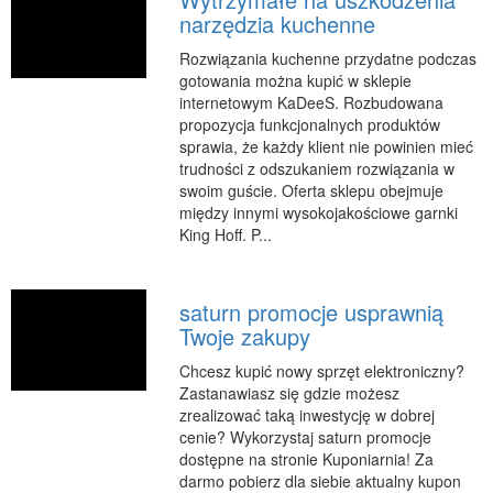
narzędzia kuchenne
RUCH
Rozwiązania kuchenne przydatne podczas
Imprezy Integracyjne
gotowania można kupić w sklepie
Hobby
internetowym KaDeeS. Rozbudowana
propozycja funkcjonalnych produktów
Zajęcia Sportowe i Rekreacyjne
sprawia, że każdy klient nie powinien mieć
SPECJALIZACJA
trudności z odszukaniem rozwiązania w
swoim guście. Oferta sklepu obejmuje
Informatyczne
między innymi wysokojakościowe garnki
King Hoff. P...
Restauracje, Catering
Fotografia
Adwokaci, Porady Prawne
saturn promocje usprawnią
Twoje zakupy
Sprzątanie, Porządkowanie
Serwis
Chcesz kupić nowy sprzęt elektroniczny?
Zastanawiasz się gdzie możesz
Inne Usługi
zrealizować taką inwestycję w dobrej
cenie? Wykorzystaj saturn promocje
WAKACJE
dostępne na stronie Kuponiarnia! Za
Hotele i Noclegi
darmo pobierz dla siebie aktualny kupon