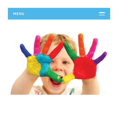
MENU
START
DZIAŁALNOŚĆ
Biura Rachunkowe
Doradztwo
Drukarnie
Handel
Hurtownie
Kredyty, Leasing
Oferty Pracy
Ubezpieczenia
Ekologia
BUDOWLANKA