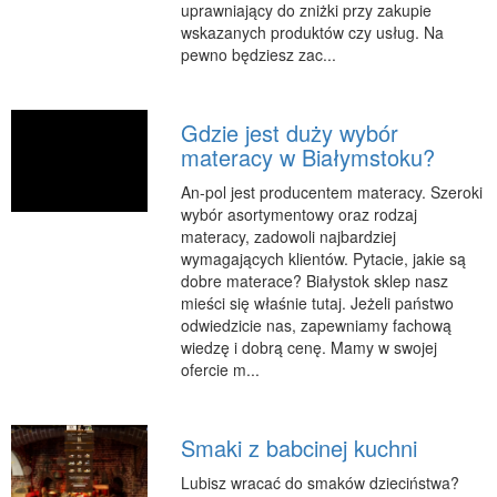
uprawniający do zniżki przy zakupie
Podróże
wskazanych produktów czy usług. Na
Wypoczynek
pewno będziesz zac...
PIĘKNO
Dietetyka, Odchudzanie
Gdzie jest duży wybór
materacy w Białymstoku?
Kosmetyki
An-pol jest producentem materacy. Szeroki
Leczenie
wybór asortymentowy oraz rodzaj
Salony Kosmetyczne
materacy, zadowoli najbardziej
wymagających klientów. Pytacie, jakie są
Sprzęt Medyczny
dobre materace? Białystok sklep nasz
APLIKACJE
mieści się właśnie tutaj. Jeżeli państwo
odwiedzicie nas, zapewniamy fachową
Oprogramowanie
wiedzę i dobrą cenę. Mamy w swojej
ofercie m...
KONTAKT
Smaki z babcinej kuchni
Lubisz wracać do smaków dzieciństwa?