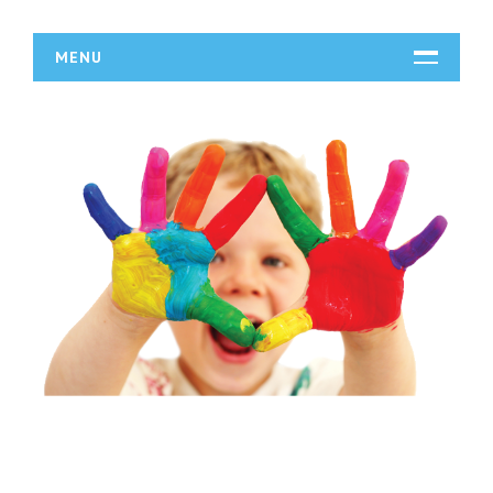
MENU
START
DZIAŁALNOŚĆ
Biura Rachunkowe
Doradztwo
Drukarnie
Handel
Hurtownie
Kredyty, Leasing
Oferty Pracy
Ubezpieczenia
Ekologia
BUDOWLANKA