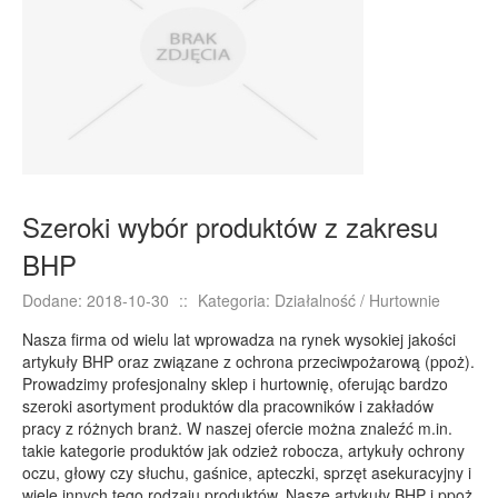
E-BIZNES
Biżuteria
Dla Dzieci
Meble
Wyposażenie Wnętrz
Wyposażenie Łazienki
Szeroki wybór produktów z zakresu
Odzież
BHP
Sport
Elektronika, RTV, AGD
Dodane: 2018-10-30
::
Kategoria: Działalność / Hurtownie
Art. Dla Zwierząt
Nasza firma od wielu lat wprowadza na rynek wysokiej jakości
Ogród, Rośliny
artykuły BHP oraz związane z ochrona przeciwpożarową (ppoż).
Prowadzimy profesjonalny sklep i hurtownię, oferując bardzo
Chemia
szeroki asortyment produktów dla pracowników i zakładów
Art. Spożywcze
pracy z różnych branż. W naszej ofercie można znaleźć m.in.
takie kategorie produktów jak odzież robocza, artykuły ochrony
Materiały Eksploatacyjne
oczu, głowy czy słuchu, gaśnice, apteczki, sprzęt asekuracyjny i
Inne Sklepy
wiele innych tego rodzaju produktów. Nasze artykuły BHP i ppoż