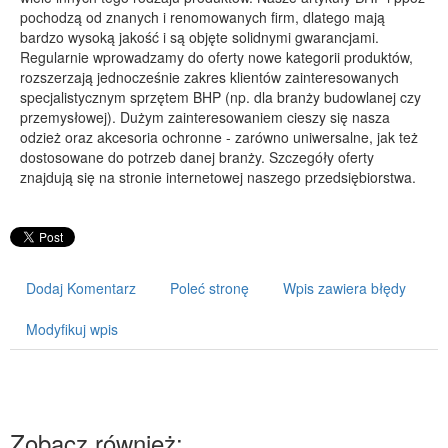
pochodzą od znanych i renomowanych firm, dlatego mają
PRZYRZĄDY
bardzo wysoką jakość i są objęte solidnymi gwarancjami.
Regularnie wprowadzamy do oferty nowe kategorii produktów,
Maszyny
rozszerzają jednocześnie zakres klientów zainteresowanych
Narzędzia
specjalistycznym sprzętem BHP (np. dla branży budowlanej czy
przemysłowej). Dużym zainteresowaniem cieszy się nasza
Przemysł Metalowy
odzież oraz akcesoria ochronne - zarówno uniwersalne, jak też
PRZEWÓZ
dostosowane do potrzeb danej branży. Szczegóły oferty
znajdują się na stronie internetowej naszego przedsiębiorstwa.
Transport
Części Samochodowe
Wynajem
Usługi Motoryzacyjne
Dodaj Komentarz
Poleć stronę
Wpis zawiera błędy
Salony, Komisy
Modyfikuj wpis
POPULARYZACJA
Agencje Reklamowe
Materiały Reklamowe
Zobacz również:
Inne Agencje