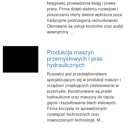
księgowej, prowadzenia ksiąg i prawa
Podróże
pracy. Firma dzięki stałemu rozwojowi i
Wypoczynek
poszerzaniu oferty dalece wykracza poza
tradycyjnie postrzeganą rachunkowość.
PIĘKNO
Oferowane są usługi kontrolne oraz audyt
wewnętrzny ...
Dietetyka, Odchudzanie
Kosmetyki
Leczenie
Produkcja maszyn
przemysłowych i pras
Salony Kosmetyczne
hydraulicznych
Sprzęt Medyczny
Rusowicz jest przedsiębiorstwem
APLIKACJE
specjalizującym się w produkcji maszyn i
urządzeń znajdujących zastosowanie w
Oprogramowanie
przemyśle. Konstruowane są praski
hydrauliczne oraz maszyny do cięcia,
KONTAKT
gięcia i kształtowania blach stalowych.
Firma korzysta ze sprawdzonych
rozwiązań technicznych oraz
nowoczesnych technologii. M...