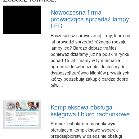
RUCH
Nowoczesna firma
prowadząca sprzedaż lampy
Imprezy Integracyjne
LED
Hobby
Poszukujesz sprawdzonej firmy, która od
Zajęcia Sportowe i Rekreacyjne
lat prowadzi sprzedaż różnego rodzaju
SPECJALIZACJA
lampy led? Bardzo dobrze trafiłeś
ponieważ działamy już na polskim rynku
Informatyczne
ponad 15 lat i mamy w tym temacie
ogromne doświadczenie. Jesteśmy do
Restauracje, Catering
dyspozycji zarówno klientów prywatnych,
Fotografia
którzy potrzebują zakupić bardzo dobre
oświ...
Adwokaci, Porady Prawne
Sprzątanie, Porządkowanie
Serwis
Kompleksowa obsługa
księgowa i biuro rachunkowe
Inne Usługi
Promar jest biurem rachunkowym
WAKACJE
oferującym kompleksowe wsparcie
Hotele i Noclegi
przedsiębiorstw w dziedzinie obsługi