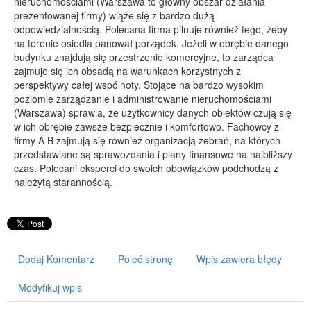
nieruchomościami (Warszawa to główny obszar działania
prezentowanej firmy) wiąże się z bardzo dużą
PRZYRZĄDY
odpowiedzialnością. Polecana firma pilnuje również tego, żeby
na terenie osiedla panował porządek. Jeżeli w obrębie danego
Maszyny
budynku znajdują się przestrzenie komercyjne, to zarządca
Narzędzia
zajmuje się ich obsadą na warunkach korzystnych z
perspektywy całej wspólnoty. Stojące na bardzo wysokim
Przemysł Metalowy
poziomie zarządzanie i administrowanie nieruchomościami
PRZEWÓZ
(Warszawa) sprawia, że użytkownicy danych obiektów czują się
w ich obrębie zawsze bezpiecznie i komfortowo. Fachowcy z
Transport
firmy A B zajmują się również organizacją zebrań, na których
Części Samochodowe
przedstawiane są sprawozdania i plany finansowe na najbliższy
czas. Polecani eksperci do swoich obowiązków podchodzą z
Wynajem
należytą starannością.
Usługi Motoryzacyjne
Salony, Komisy
POPULARYZACJA
Dodaj Komentarz
Poleć stronę
Wpis zawiera błędy
Agencje Reklamowe
Materiały Reklamowe
Modyfikuj wpis
Inne Agencje