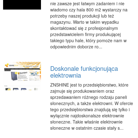
nie zawsze jest łatwym zadaniem i nie
Podróże
wiadomo czy hala 800 m2 wystarczy na
Wypoczynek
potrzeby naszej produkcji lub też
magazynu. Warto w takim wypadku
PIĘKNO
skontaktować się z profesjonalnym
przedstawicielem firmy produkującej
Dietetyka, Odchudzanie
takiego typu hale, który pomoże nam w
Kosmetyki
odpowiednim doborze ro...
Leczenie
Salony Kosmetyczne
Doskonale funkcjonująca
Sprzęt Medyczny
elektrownia
APLIKACJE
ZNSHINE jest to przedsiębiorstwo, które
zajmuje się produkowaniem oraz
Oprogramowanie
sprzedawaniem różnego rodzaju paneli
słonecznych, a także elektrowni. W ofercie
KONTAKT
tego przedsiębiorstwa znajdują się tylko i
wyłącznie najdoskonalsze elektrownie
słoneczne. Takie właśnie elektrownie
słoneczne w ostatnim czasie stały s...