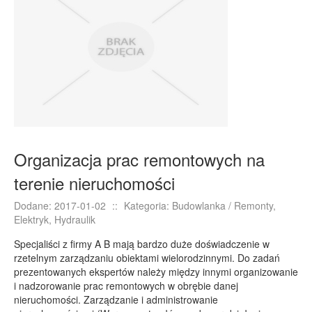
E-BIZNES
Biżuteria
Dla Dzieci
Meble
Wyposażenie Wnętrz
Wyposażenie Łazienki
Odzież
Organizacja prac remontowych na
Sport
terenie nieruchomości
Elektronika, RTV, AGD
Art. Dla Zwierząt
Dodane: 2017-01-02
::
Kategoria: Budowlanka / Remonty,
Elektryk, Hydraulik
Ogród, Rośliny
Specjaliści z firmy A B mają bardzo duże doświadczenie w
Chemia
rzetelnym zarządzaniu obiektami wielorodzinnymi. Do zadań
Art. Spożywcze
prezentowanych ekspertów należy między innymi organizowanie
i nadzorowanie prac remontowych w obrębie danej
Materiały Eksploatacyjne
nieruchomości. Zarządzanie i administrowanie
Inne Sklepy