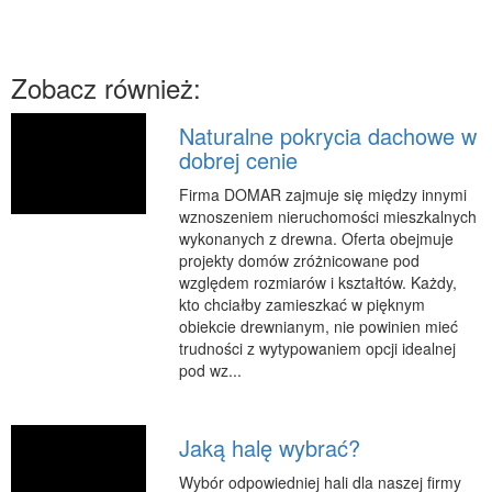
RUCH
Imprezy Integracyjne
Zobacz również:
Hobby
Zajęcia Sportowe i Rekreacyjne
Naturalne pokrycia dachowe w
dobrej cenie
SPECJALIZACJA
Firma DOMAR zajmuje się między innymi
Informatyczne
wznoszeniem nieruchomości mieszkalnych
Restauracje, Catering
wykonanych z drewna. Oferta obejmuje
projekty domów zróżnicowane pod
Fotografia
względem rozmiarów i kształtów. Każdy,
Adwokaci, Porady Prawne
kto chciałby zamieszkać w pięknym
obiekcie drewnianym, nie powinien mieć
Sprzątanie, Porządkowanie
trudności z wytypowaniem opcji idealnej
Serwis
pod wz...
Inne Usługi
WAKACJE
Jaką halę wybrać?
Hotele i Noclegi
Wybór odpowiedniej hali dla naszej firmy