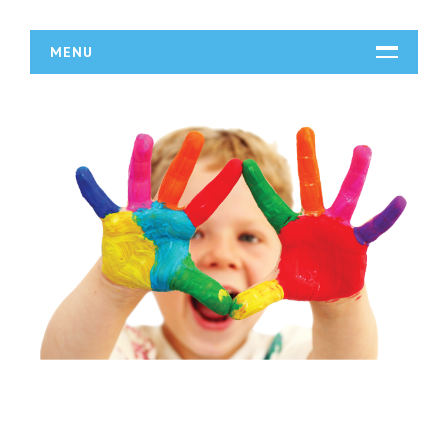
MENU
START
DZIAŁALNOŚĆ
Biura Rachunkowe
Doradztwo
Drukarnie
Handel
Hurtownie
Kredyty, Leasing
Oferty Pracy
Ubezpieczenia
Ekologia
BUDOWLANKA