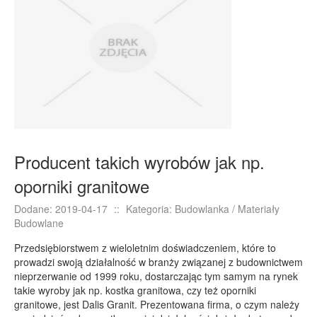
E-BIZNES
Biżuteria
Dla Dzieci
Meble
Wyposażenie Wnętrz
Wyposażenie Łazienki
Odzież
Producent takich wyrobów jak np.
Sport
oporniki granitowe
Elektronika, RTV, AGD
Art. Dla Zwierząt
Dodane: 2019-04-17
::
Kategoria: Budowlanka / Materiały
Budowlane
Ogród, Rośliny
Przedsiębiorstwem z wieloletnim doświadczeniem, które to
Chemia
prowadzi swoją działalność w branży związanej z budownictwem
Art. Spożywcze
nieprzerwanie od 1999 roku, dostarczając tym samym na rynek
takie wyroby jak np. kostka granitowa, czy też oporniki
Materiały Eksploatacyjne
granitowe, jest Dalis Granit. Prezentowana firma, o czym należy
Inne Sklepy