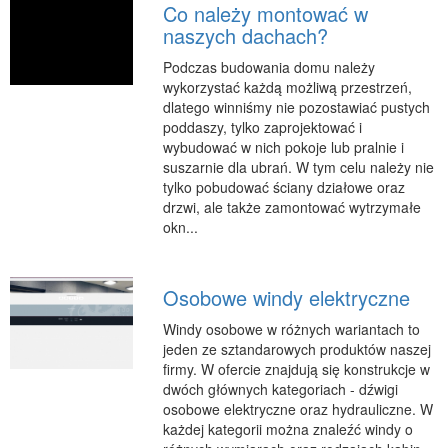
Co należy montować w
Podróże
naszych dachach?
Wypoczynek
Podczas budowania domu należy
PIĘKNO
wykorzystać każdą możliwą przestrzeń,
dlatego winniśmy nie pozostawiać pustych
Dietetyka, Odchudzanie
poddaszy, tylko zaprojektować i
Kosmetyki
wybudować w nich pokoje lub pralnie i
suszarnie dla ubrań. W tym celu należy nie
Leczenie
tylko pobudować ściany działowe oraz
Salony Kosmetyczne
drzwi, ale także zamontować wytrzymałe
okn...
Sprzęt Medyczny
APLIKACJE
Osobowe windy elektryczne
Oprogramowanie
Windy osobowe w różnych wariantach to
KONTAKT
jeden ze sztandarowych produktów naszej
firmy. W ofercie znajdują się konstrukcje w
dwóch głównych kategoriach - dźwigi
osobowe elektryczne oraz hydrauliczne. W
każdej kategorii można znaleźć windy o