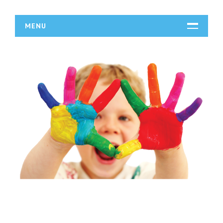
MENU
START
DZIAŁALNOŚĆ
Biura Rachunkowe
Doradztwo
Drukarnie
Handel
Hurtownie
Kredyty, Leasing
Oferty Pracy
Ubezpieczenia
Ekologia
BUDOWLANKA