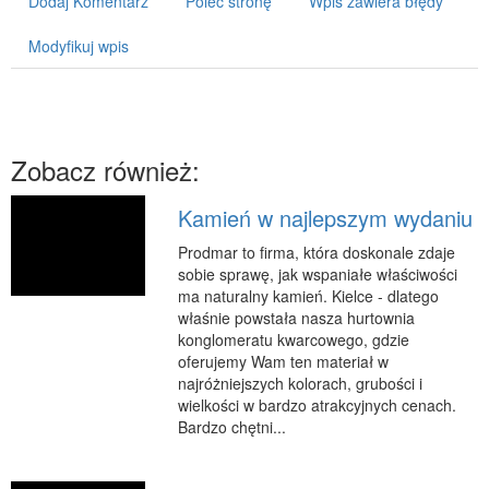
Dodaj Komentarz
Poleć stronę
Wpis zawiera błędy
RUCH
Modyfikuj wpis
Imprezy Integracyjne
Hobby
Zajęcia Sportowe i Rekreacyjne
Zobacz również:
SPECJALIZACJA
Informatyczne
Kamień w najlepszym wydaniu
Restauracje, Catering
Prodmar to firma, która doskonale zdaje
Fotografia
sobie sprawę, jak wspaniałe właściwości
ma naturalny kamień. Kielce - dlatego
Adwokaci, Porady Prawne
właśnie powstała nasza hurtownia
Sprzątanie, Porządkowanie
konglomeratu kwarcowego, gdzie
oferujemy Wam ten materiał w
Serwis
najróżniejszych kolorach, grubości i
Inne Usługi
wielkości w bardzo atrakcyjnych cenach.
Bardzo chętni...
WAKACJE
Hotele i Noclegi