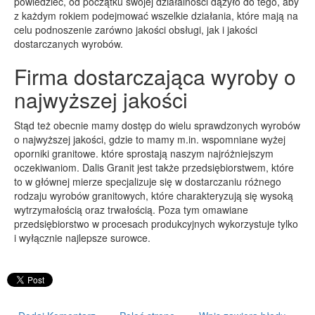
powiedzieć, od początku swojej działalności dążyło do tego, aby
z każdym rokiem podejmować wszelkie działania, które mają na
PRZYRZĄDY
celu podnoszenie zarówno jakości obsługi, jak i jakości
dostarczanych wyrobów.
Maszyny
Narzędzia
Firma dostarczająca wyroby o
Przemysł Metalowy
najwyższej jakości
PRZEWÓZ
Stąd też obecnie mamy dostęp do wielu sprawdzonych wyrobów
Transport
o najwyższej jakości, gdzie to mamy m.in. wspomniane wyżej
oporniki granitowe. które sprostają naszym najróżniejszym
Części Samochodowe
oczekiwaniom. Dalis Granit jest także przedsiębiorstwem, które
Wynajem
to w głównej mierze specjalizuje się w dostarczaniu różnego
rodzaju wyrobów granitowych, które charakteryzują się wysoką
Usługi Motoryzacyjne
wytrzymałością oraz trwałością. Poza tym omawiane
Salony, Komisy
przedsiębiorstwo w procesach produkcyjnych wykorzystuje tylko
i wyłącznie najlepsze surowce.
POPULARYZACJA
Agencje Reklamowe
Materiały Reklamowe
Inne Agencje