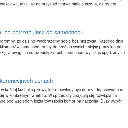
wnościowe, takie jak na przykład morwa biała suszona, ostropest
o, co potrzebujesz do samochodu
 ogromny, że dziś nie wyobrażamy sobie bez niej życia. Każdego dnia
e kilometrów samochodem, by dotrzeć do swoich miejsc pracy lub po
czkę. Z uwagi na coraz większy ruch samochodowy, czas spędzony za
nkurencyjnych cenach
w każdej kuchni są zlewy, które powinny być dobrze dopasowane do
ię w konkretnym wnętrzu. W sprzedaży znajdują się rozwiązania
ane pod względem kształtów i ilości komór na naczynia. Duży wybór
...