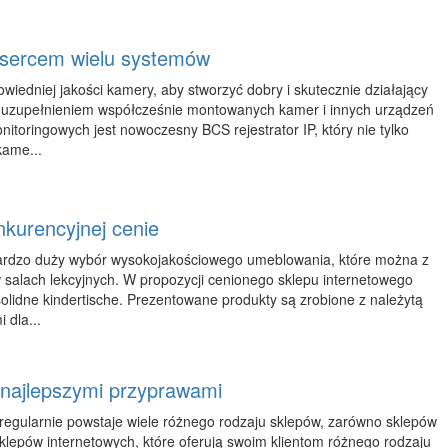
i sercem wielu systemów
wiedniej jakości kamery, aby stworzyć dobry i skutecznie działający
 uzupełnieniem współcześnie montowanych kamer i innych urządzeń
toringowych jest nowoczesny BCS rejestrator IP, który nie tylko
kame...
kurencyjnej cenie
bardzo duży wybór wysokojakościowego umeblowania, które można z
alach lekcyjnych. W propozycji cenionego sklepu internetowego
solidne kindertische. Prezentowane produkty są zrobione z należytą
 dla...
 najlepszymi przyprawami
regularnie powstaje wiele różnego rodzaju sklepów, zarówno sklepów
sklepów internetowych, które oferują swoim klientom różnego rodzaju