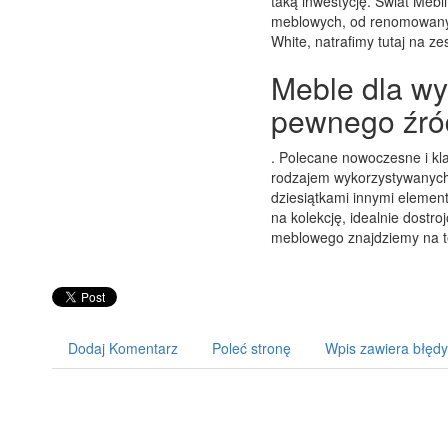
taką inwestycję. Świat Mebl
meblowych, od renomowanyc
White, natrafimy tutaj na ze
Meble dla wy
pewnego źró
. Polecane nowoczesne i kl
rodzajem wykorzystywanych
dziesiątkami innymi elemen
na kolekcję, idealnie dost
meblowego znajdziemy na t
Dodaj Komentarz
Poleć stronę
Wpis zawiera błędy