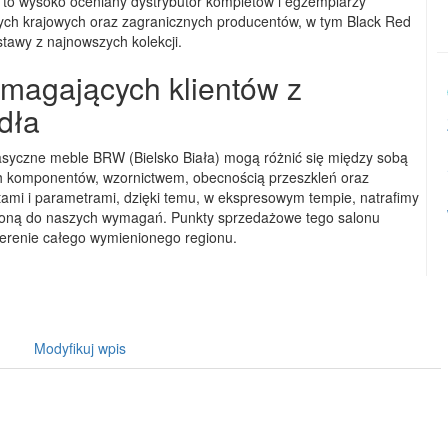
i to wysoko oceniany dystrybutor kompletów i egzemplarzy
h krajowych oraz zagranicznych producentów, w tym Black Red
stawy z najnowszych kolekcji.
magających klientów z
dła
asyczne meble BRW (Bielsko Biała) mogą różnić się między sobą
 komponentów, wzornictwem, obecnością przeszkleń oraz
tami i parametrami, dzięki temu, w ekspresowym tempie, natrafimy
rojoną do naszych wymagań. Punkty sprzedażowe tego salonu
erenie całego wymienionego regionu.
Modyfikuj wpis