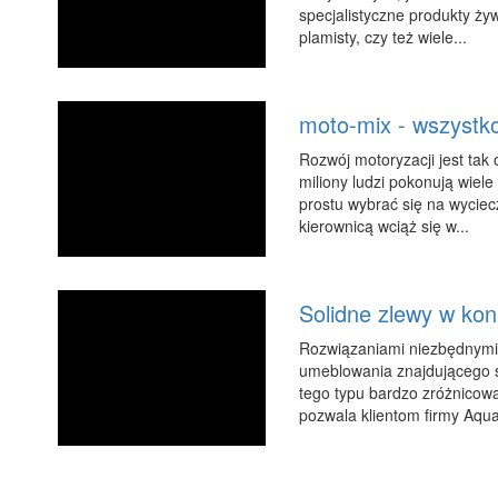
specjalistyczne produkty ży
plamisty, czy też wiele...
moto-mix - wszystk
Rozwój motoryzacji jest tak
miliony ludzi pokonują wiel
prostu wybrać się na wycie
kierownicą wciąż się w...
Solidne zlewy w ko
Rozwiązaniami niezbędnymi 
umeblowania znajdującego s
tego typu bardzo zróżnicow
pozwala klientom firmy Aqua