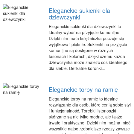
Podróże
Eleganckie sukienki dla
Wypoczynek
dziewczynki
PIĘKNO
Eleganckie sukienki dla dziewczynki to
idealny wybór na przyjęcie komunijne.
Dietetyka, Odchudzanie
Dzięki nim mała księżniczka poczuje się
Kosmetyki
wyjątkowo i pięknie. Sukienki na przyjęcie
komunijne są dostępne w różnych
Leczenie
fasonach i kolorach, dzięki czemu każda
Salony Kosmetyczne
dziewczynka może znaleźć coś idealnego
dla siebie. Delikatne koronki...
Sprzęt Medyczny
APLIKACJE
Eleganckie torby na ramię
Oprogramowanie
Eleganckie torby na ramię to idealne
KONTAKT
rozwiązanie dla osób, które cenią sobie styl
i funkcjonalność. Torebki listonoszki
skórzane są nie tylko modne, ale także
trwałe i praktyczne. Dzięki nim można mieć
wszystkie najpotrzebniejsze rzeczy zawsze