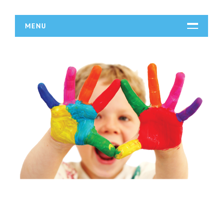
MENU
START
DZIAŁALNOŚĆ
Biura Rachunkowe
Doradztwo
Drukarnie
Handel
Hurtownie
Kredyty, Leasing
Oferty Pracy
Ubezpieczenia
Ekologia
BUDOWLANKA