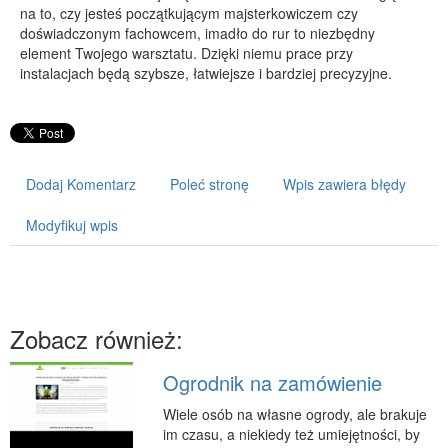
na to, czy jesteś początkującym majsterkowiczem czy
PRZYRZĄDY
doświadczonym fachowcem, imadło do rur to niezbędny
element Twojego warsztatu. Dzięki niemu prace przy
Maszyny
instalacjach będą szybsze, łatwiejsze i bardziej precyzyjne.
Narzędzia
Przemysł Metalowy
PRZEWÓZ
Dodaj Komentarz
Poleć stronę
Wpis zawiera błędy
Transport
Części Samochodowe
Modyfikuj wpis
Wynajem
Usługi Motoryzacyjne
Salony, Komisy
Zobacz również:
POPULARYZACJA
Ogrodnik na zamówienie
Agencje Reklamowe
Materiały Reklamowe
Wiele osób na własne ogrody, ale brakuje
im czasu, a niekiedy też umiejętności, by
Inne Agencje