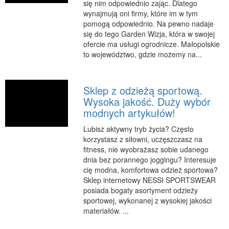
się nim odpowiednio zając. Dlatego
RUCH
wynajmują oni firmy, które im w tym
pomogą odpowiednio. Na pewno nadaje
Imprezy Integracyjne
się do tego Garden Wizja, która w swojej
ofercie ma usługi ogrodnicze. Małopolskie
Hobby
to województwo, gdzie możemy na...
Zajęcia Sportowe i Rekreacyjne
SPECJALIZACJA
Sklep z odzieżą sportową.
Informatyczne
Wysoka jakość. Duży wybór
modnych artykułów!
Restauracje, Catering
Fotografia
Lubisz aktywny tryb życia? Często
korzystasz z siłowni, uczęszczasz na
Adwokaci, Porady Prawne
fitness, nie wyobrażasz sobie udanego
Sprzątanie, Porządkowanie
dnia bez porannego joggingu? Interesuje
cię modna, komfortowa odzież sportowa?
Serwis
Sklep internetowy NESSI SPORTSWEAR
Inne Usługi
posiada bogaty asortyment odzieży
sportowej, wykonanej z wysokiej jakości
WAKACJE
materiałów. ...
Hotele i Noclegi