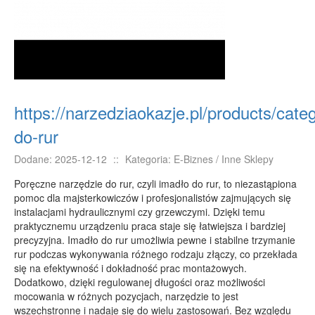
E-BIZNES
Biżuteria
Dla Dzieci
Meble
Wyposażenie Wnętrz
https://narzedziaokazje.pl/products/cate
Wyposażenie Łazienki
do-rur
Odzież
Dodane: 2025-12-12
::
Kategoria: E-Biznes / Inne Sklepy
Sport
Poręczne narzędzie do rur, czyli imadło do rur, to niezastąpiona
Elektronika, RTV, AGD
pomoc dla majsterkowiczów i profesjonalistów zajmujących się
Art. Dla Zwierząt
instalacjami hydraulicznymi czy grzewczymi. Dzięki temu
praktycznemu urządzeniu praca staje się łatwiejsza i bardziej
Ogród, Rośliny
precyzyjna. Imadło do rur umożliwia pewne i stabilne trzymanie
Chemia
rur podczas wykonywania różnego rodzaju złączy, co przekłada
się na efektywność i dokładność prac montażowych.
Art. Spożywcze
Dodatkowo, dzięki regulowanej długości oraz możliwości
Materiały Eksploatacyjne
mocowania w różnych pozycjach, narzędzie to jest
wszechstronne i nadaje się do wielu zastosowań. Bez względu
Inne Sklepy